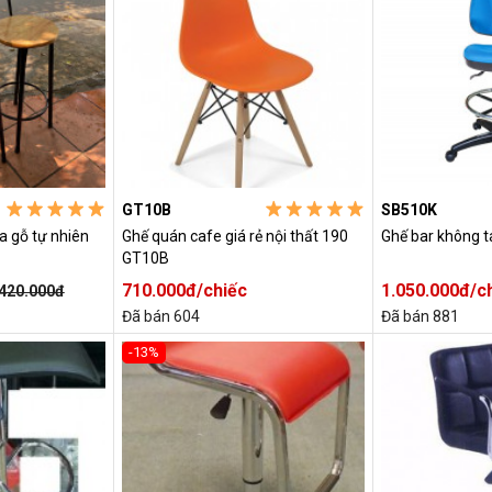
GT10B
SB510K
a gỗ tự nhiên
Ghế quán cafe giá rẻ nội thất 190
Ghế bar không t
GT10B
710.000đ/chiếc
1.050.000đ/c
420.000đ
Đã bán 604
Đã bán 881
-13%