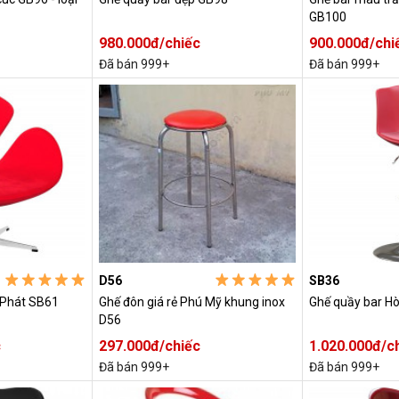
GB100
980.000đ/chiếc
900.000đ/chi
Đã bán 999+
Đã bán 999+
D56
SB36
 Phát SB61
Ghế đôn giá rẻ Phú Mỹ khung inox
Ghế quầy bar H
D56
c
297.000đ/chiếc
1.020.000đ/c
Đã bán 999+
Đã bán 999+