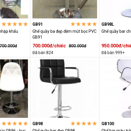
GB91
GB98L
 nhập khẩu
Ghế quầy ba đẹp đệm mút bọc PVC
Ghế quầy bar c
GB91
700.000đ/chiếc
950.000đ/chi
700.000đ
800.000đ
Đã bán 824
Đã bán 999+
GB98
GB100
úc GB96 - loại
Ghế quầy bar đẹp GB98
Ghế bar màu tr