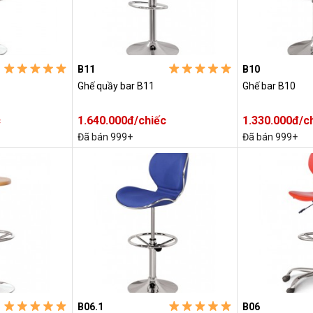
B11
B10
Ghế quầy bar B11
Ghế bar B10
c
1.640.000đ/chiếc
1.330.000đ/c
Đã bán 999+
Đã bán 999+
B06.1
B06