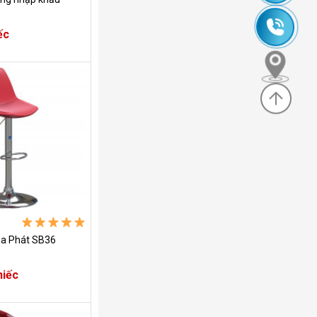
245
0985
ếc
630
635
830
òa Phát SB36
hiếc