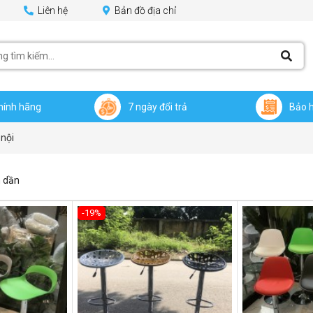
Liên hệ
Bản đồ địa chỉ
hính hãng
7 ngày đổi trả
Bảo 
 nội
 dần
-19%