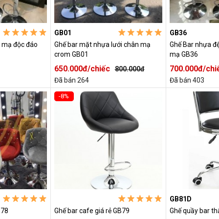
GB01
GB36
 mạ độc đáo
Ghế bar mặt nhựa lưới chân mạ
Ghế Bar nhựa 
crom GB01
mạ GB36
650.000đ/chiếc
700.000đ/chi
800.000đ
Đã bán 264
Đã bán 403
-8%
GB81D
B78
Ghế bar cafe giá rẻ GB79
Ghế quầy bar t