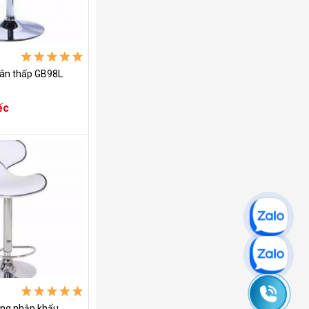
hân thấp GB98L
ếc
0965
ắng nhập khẩu