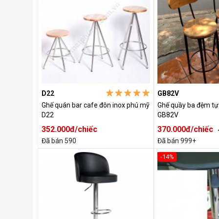
D22
GB82V
Ghế quán bar cafe đôn inox phú mỹ
Ghế quầy ba đệm tự
D22
GB82V
352.000đ/chiếc
370.000đ/chiếc
Đã bán 590
Đã bán 999+
-14%