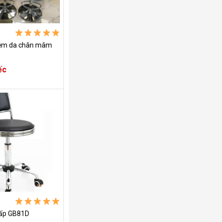
đệm da chân mâm
ếc
hấp GB81D