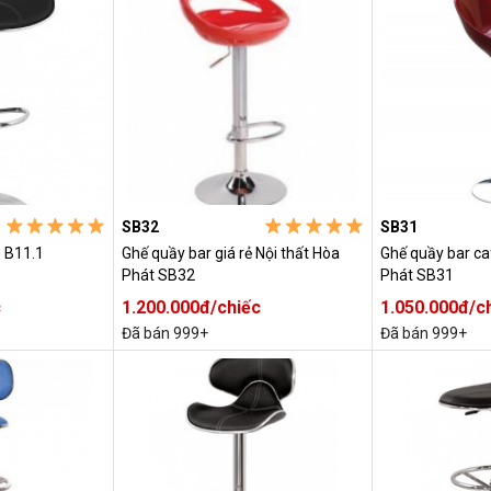
SB32
SB31
0 B11.1
Ghế quầy bar giá rẻ Nội thất Hòa
Ghế quầy bar ca
Phát SB32
Phát SB31
c
1.200.000đ/chiếc
1.050.000đ/c
Đã bán 999+
Đã bán 999+