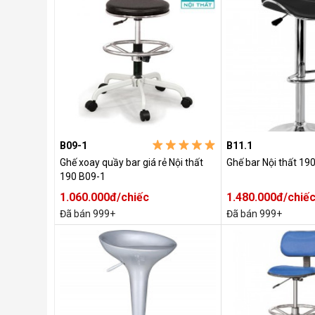
B09-1
B11.1
Ghế xoay quầy bar giá rẻ Nội thất
Ghế bar Nội thất 19
190 B09-1
1.060.000đ/chiếc
1.480.000đ/chiế
Đã bán 999+
Đã bán 999+