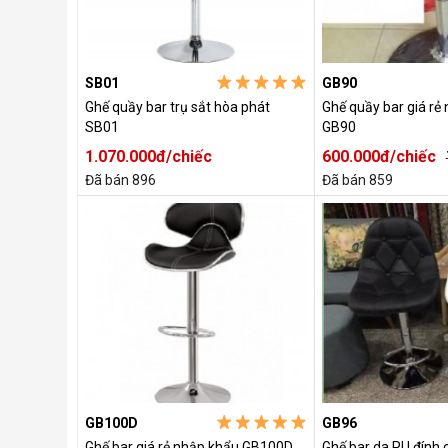
SB01
GB90
Ghế quầy bar trụ sắt hòa phát
Ghế quầy bar giá rẻ
SB01
GB90
1.070.000đ/chiếc
600.000đ/chiếc
Đã bán 896
Đã bán 859
GB100D
GB96
Ghế bar giá rẻ nhập khẩu GB100D
Ghế bar da PU đính c