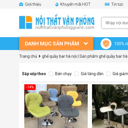
Giới thiệu
Khuyến mãi HOT
Tin tức
DANH MỤC SẢN PHẨM
100% c
Trang chủ
ghế quầy bar hà nội | Sản phẩm ghế quầy bar hà
Sắp xếp theo
Bán chạy
Giá tăng dần
Giá giảm
-14%