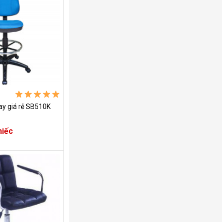
ay giá rẻ SB510K
hiếc