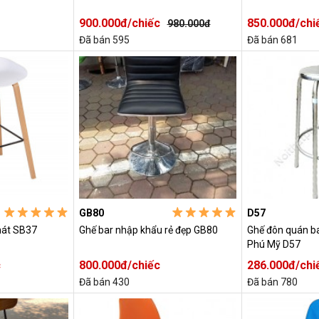
900.000đ/chiếc
850.000đ/chi
980.000đ
Đã bán 595
Đã bán 681
GB80
D57
hát SB37
Ghế bar nhập khẩu rẻ đẹp GB80
Ghế đôn quán ba
Phú Mỹ D57
c
800.000đ/chiếc
286.000đ/chi
Đã bán 430
Đã bán 780