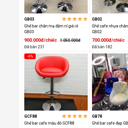
GB03
GB02
Ghế bar chân mạ đệm nỉ giá rẻ
Ghế cafe nhựa chân
GB03
GB02
900.000đ/chiếc
700.000đ/chiếc
1.050.000đ
Đã bán 231
Đã bán 182
-6%
GCF88
GB78
Ghế bar cafe màu đỏ GCF88
Ghế bar cafe đẹp G