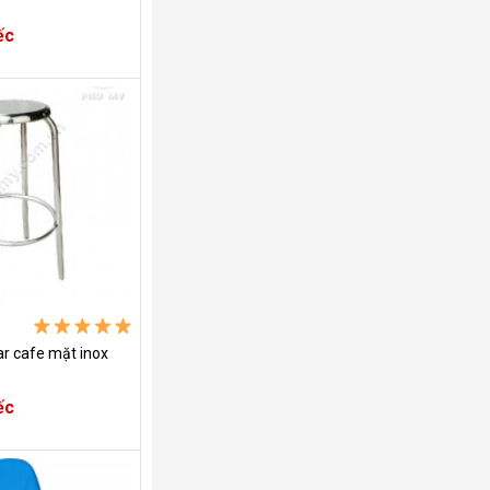
ếc
r cafe mặt inox
ếc