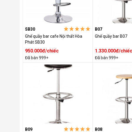
SB30
B07
Ghế quầy bar cafe Nội thất Hòa
Ghế quầy bar B07
Phát SB30
950.000đ/chiếc
1.330.000đ/chiế
Đã bán 999+
Đã bán 999+
B09
B08