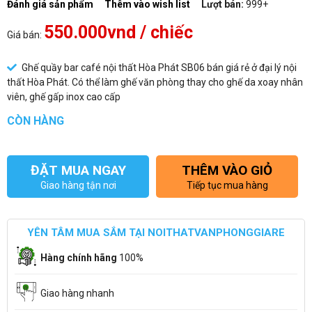
Đánh giá sản phẩm
Thêm vào wish list
Lượt bán:
999+
550.000vnd
/ chiếc
Giá bán:
Ghế quầy bar café nội thất Hòa Phát SB06 bán giá rẻ ở đại lý nội
thất Hòa Phát. Có thể làm ghế văn phòng thay cho ghế da xoay nhân
viên, ghế gấp inox cao cấp
CÒN HÀNG
ĐẶT MUA NGAY
THÊM VÀO GIỎ
Giao hàng tận nơi
Tiếp tục mua hàng
YÊN TÂM MUA SẮM TẠI NOITHATVANPHONGGIARE
Hàng chính hãng
100%
Giao hàng nhanh