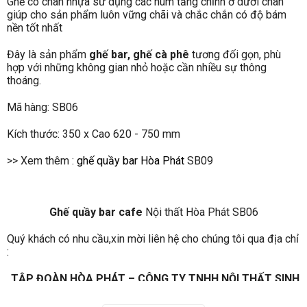
Ghế có chân nhựa sử dụng các núm tăng chỉnh ở dưới chân
giúp cho sản phẩm luôn vững chãi và chắc chắn có độ bám
nền tốt nhất
Đây là sản phẩm
ghế bar, ghế cà phê
tương đối gọn, phù
hợp với những không gian nhỏ hoặc cần nhiều sự thông
thoáng.
Mã hàng: SB06
Kích thước: 350 x Cao 620 - 750 mm
>> Xem thêm :
ghế quầy bar Hòa Phát
SB09
Ghế quầy bar cafe
Nội thất Hòa Phát SB06
Quý khách có nhu cầu,xin mời liên hệ cho chúng tôi qua địa chỉ
:
TẬP ĐOÀN HÒA PHÁT – CÔNG TY TNHH NỘI THẤT SINH
LIÊN