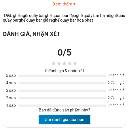
Xem thêm
Hotline:
096 3993 028 – 096 9787 507 – 098 929 8766
TAG:
Điện thoại:
ghế ngồi quầy bar
024 377 52 728 – 024 377 10 627
ghế quán bar đẹp
ghế quầy bar hà nội
* Fax:
ghế cao
024
quầy bar
ghế quầy bar giá rẻ
ghế quầy bar hòa phat
377 10 627
Email:
sinhlienhoaphat@gmail.com
ĐÁNH GIÁ, NHẬN XÉT
Web:
noithatvanphonggiare.com
– sieuthiketsatketbac.com
0
/5
Chúng tôi kính mong được phục vụ Quý khách hàng!
0
đánh giá & nhận xét
5 sao
0 đánh giá
4 sao
0 đánh giá
3 sao
0 đánh giá
2 sao
0 đánh giá
1 sao
0 đánh giá
Bạn đã dùng sản phẩm này?
Gửi đánh giá của bạn