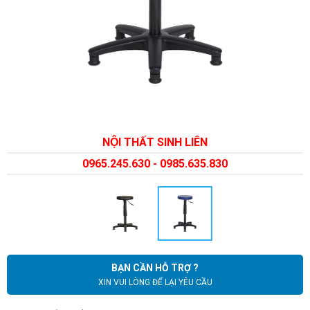
NỘI THẤT SINH LIÊN
0965.245.630 - 0985.635.830
BẠN CẦN HỖ TRỢ ?
XIN VUI LÒNG ĐỂ LẠI YÊU CẦU