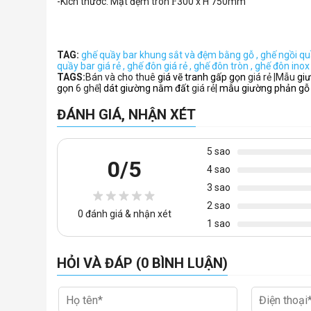
-Kích thước: Mặt đệm tròn
300 x H 750mm
F
TAG:
ghế quầy bar khung sắt và đệm bằng gỗ ,
ghế ngồi qu
quầy bar giá rẻ ,
ghế đôn giá rẻ ,
ghế đôn tròn ,
ghế đôn inox 
TAGS:
Bán và cho thuê
giá vẽ tranh gấp gọn
giá rẻ |Mẫu
gi
gọn
6 ghế|
dát giường nằm đất
giá rẻ|
mẫu giường phản gỗ
ĐÁNH GIÁ, NHẬN XÉT
5 sao
0
/5
4 sao
3 sao
2 sao
0
đánh giá & nhận xét
1 sao
HỎI VÀ ĐÁP (0 BÌNH LUẬN)