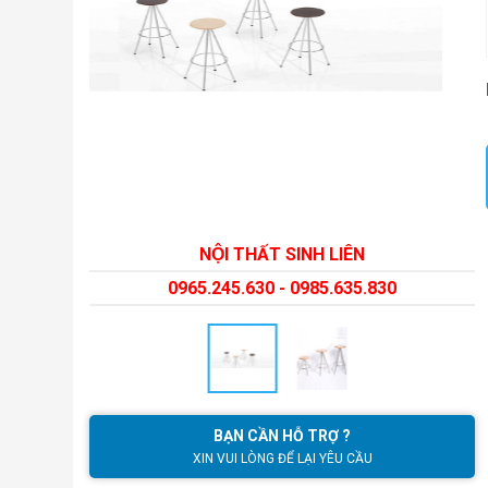
NỘI THẤT SINH LIÊN
0965.245.630 - 0985.635.830
BẠN CẦN HỖ TRỢ ?
XIN VUI LÒNG ĐỂ LẠI YÊU CẦU