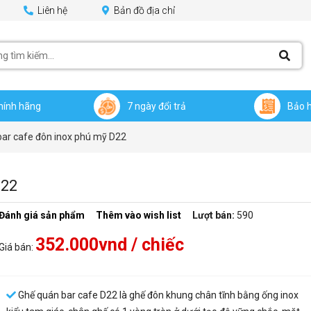
Liên hệ
Bản đồ địa chỉ
hính hãng
7 ngày đổi trả
Bảo 
bar cafe đôn inox phú mỹ D22
D22
Đánh giá sản phẩm
Thêm vào wish list
Lượt bán:
590
352.000vnd
/ chiếc
Giá bán:
Ghế quán bar cafe D22 là ghế đôn khung chân tĩnh bằng ống inox