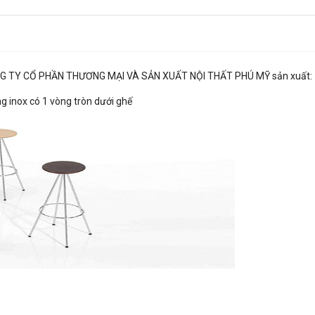
G TY CỔ PHẦN THƯƠNG MẠI VÀ SẢN XUẤT NỘI THẤT PHÚ MỸ sản xuất:
g inox có 1 vòng tròn dưới ghế