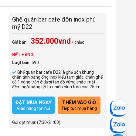
Ghế quán bar cafe đôn inox phú
mỹ D22
352.000vnd
Giá bán:
/ chiếc
HẾT HÀNG
Lượt bán:
590
Ghế quán bar cafe D22 là ghế đôn khung
chân tĩnh bằng ống inox kiểu tam giác, chân ghế
có 1 vòng tròn ở dưới tạo độ vững chắc, mặt
đệm ngồi bằng gỗ tự nhiên hình tròn cao 75cm
ĐẶT MUA NGAY
THÊM VÀO GIỎ
Giao hàng tận nơi
Tiếp tục mua hàng
Gọi đặt mua:
(7:30-21:00)