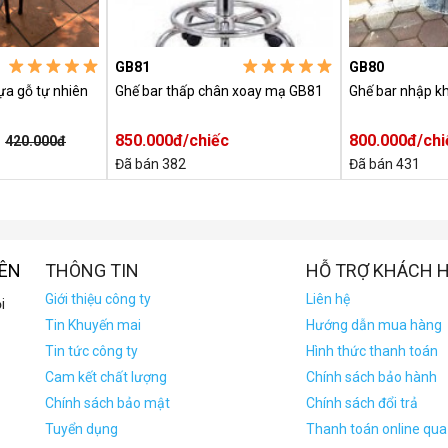
GB81
GB80
ựa gỗ tự nhiên
Ghế bar thấp chân xoay mạ GB81
Ghế bar nhập k
850.000đ/chiếc
800.000đ/chi
420.000đ
Đã bán 382
Đã bán 431
IÊN
THÔNG TIN
HỖ TRỢ KHÁCH 
Giới thiệu công ty
Liên hệ
i
Tin Khuyến mai
Hướng dẫn mua hàng
Tin tức công ty
Hình thức thanh toán
Cam kết chất lượng
Chính sách bảo hành
Chính sách bảo mật
Chính sách đổi trả
Tuyển dụng
Thanh toán online qu