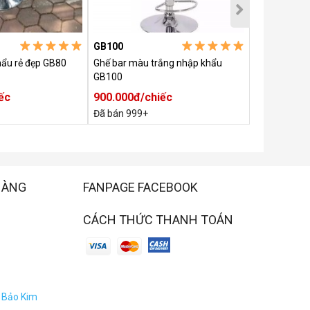
GB100
GCF88
hẩu rẻ đẹp GB80
Ghế bar màu trắng nhập khẩu
Ghế bar caf
GB100
ếc
900.000đ/chiếc
850.000đ/
Đã bán 999+
Đã bán 283
HÀNG
FANPAGE FACEBOOK
CÁCH THỨC THANH TOÁN
a Bảo Kim