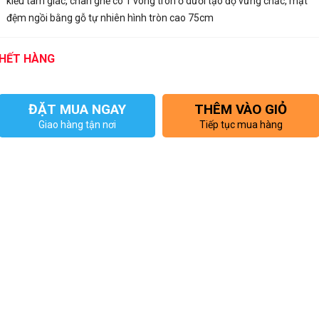
kiểu tam giác, chân ghế có 1 vòng tròn ở dưới tạo độ vững chắc, mặt
đệm ngồi bằng gỗ tự nhiên hình tròn cao 75cm
HẾT HÀNG
ĐẶT MUA NGAY
THÊM VÀO GIỎ
Giao hàng tận nơi
Tiếp tục mua hàng