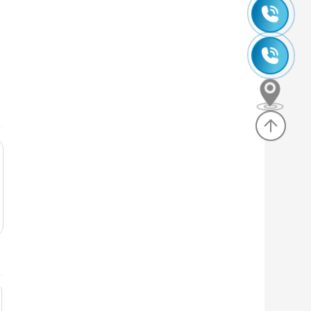
0965
245
0985
630
635
830