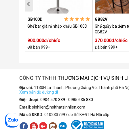
GB100D
GB82V
B79
Ghế bar giá rẻ nhập khẩu GB100D
Ghế quầy ba đệm t
GB82V
900.000đ/chiếc
370.000đ/chiếc
80.000đ
Đã bán 999+
Đã bán 999+
CÔNG TY TNHH
THƯƠNG MẠI DỊCH VỤ SINH L
Địa chỉ:
1130H La Thành, Phường Giảng Võ, Thành phố Hà Nộ
Xem bản đồ đường đi
Điện thoại:
0904 570 339
-
0985 635 830
Email:
sinhlien@noithatsinhlien.com
Mã số ĐKKD:
0102337997 do Sở KHĐT Hà Nội cấp