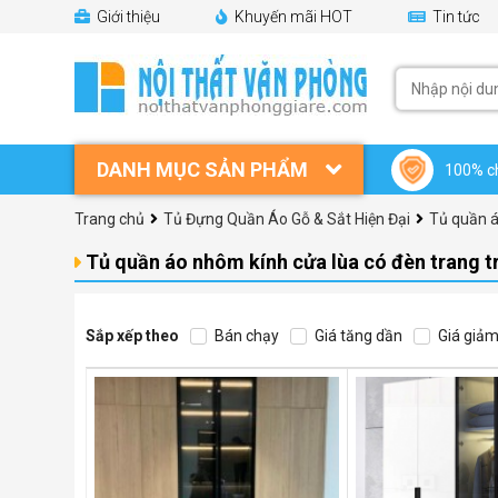
Giới thiệu
Khuyến mãi HOT
Tin tức
DANH MỤC SẢN PHẨM
100% c
Trang chủ
Tủ Đựng Quần Áo Gỗ & Sắt Hiện Đại
Tủ quần áo
Tủ quần áo nhôm kính cửa lùa có đèn trang trí
Sắp xếp theo
Bán chạy
Giá tăng dần
Giá giảm