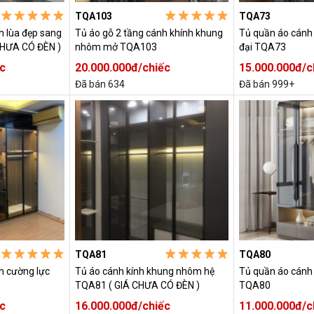
TQA103
TQA73
h lùa đẹp sang
Tủ áo gỗ 2 tầng cánh khính khung
Tủ quần áo cánh 
CHƯA CÓ ĐÈN )
nhôm mở TQA103
đại TQA73
c
20.000.000đ/chiếc
15.000.000đ/c
Đã bán 634
Đã bán 999+
TQA81
TQA80
h cường lực
Tủ áo cánh kính khung nhôm hệ
Tủ quần áo cánh 
TQA81 ( GIÁ CHƯA CÓ ĐÈN )
TQA80
c
16.000.000đ/chiếc
11.000.000đ/c