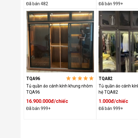
Đã bán 482
Đã bán 999+
TQA96
TQA82
Tủ quần áo cánh kính khung nhôm
Tủ quần áo cánh kí
TQA96
hệ TQA82
16.900.000đ/chiếc
1.000đ/chiếc
Đã bán 999+
Đã bán 999+