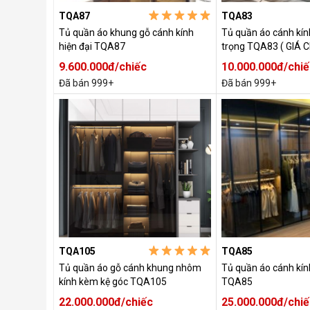
TQA87
TQA83
Tủ quần áo khung gỗ cánh kính
Tủ quần áo cánh kín
hiện đại TQA87
trọng TQA83 ( GIÁ 
9.600.000đ/chiếc
10.000.000đ/chiế
Đã bán 999+
Đã bán 999+
TQA105
TQA85
Tủ quần áo gỗ cánh khung nhôm
Tủ quần áo cánh kín
kính kèm kệ góc TQA105
TQA85
22.000.000đ/chiếc
25.000.000đ/chiế