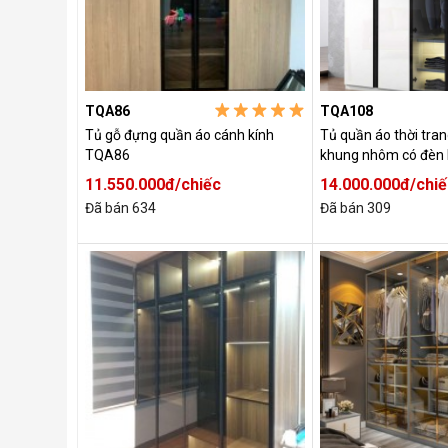
TQA86
TQA108
Tủ gỗ đựng quần áo cánh kính
Tủ quần áo thời tran
TQA86
khung nhôm có đèn
11.550.000đ/chiếc
14.000.000đ/chiế
Đã bán 634
Đã bán 309