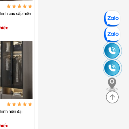
kính cao cấp hiện
hiếc
0965
245
0985
630
635
830
kính hiện đại
hiếc