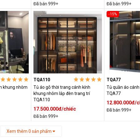
Đã bán 999+
Đã bán 999+
-15%
TQA110
TQA77
nh khung nhôm
Tủ áo gỗ thời trang cánh kính
Tủ quần áo cánh k
khung nhôm lắp đèn trang trí
TQA77
TQA110
12.800.000đ/c
17.500.000đ/chiếc
Đã bán 999+
Đã bán 999+
Xem thêm
0
sản phẩm