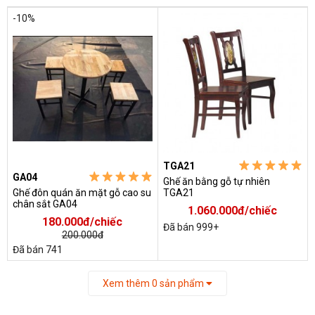
-10%
TGA21
GA04
Ghế ăn bằng gỗ tự nhiên
Ghế đôn quán ăn mặt gỗ cao su
TGA21
chân sắt GA04
1.060.000đ/chiếc
180.000đ/chiếc
Đã bán 999+
200.000đ
Đã bán 741
Xem thêm
0
sản phẩm