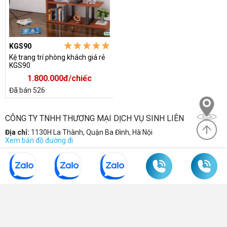
KGS90
Kệ trang trí phòng khách giá rẻ
KGS90
1.800.000đ/chiếc
Đã bán 526
CÔNG TY TNHH THƯƠNG MẠI DỊCH VỤ SINH LIÊN
Địa chỉ:
1130H La Thành, Quận Ba Đình, Hà Nội
Xem bản đồ đường đi
Điện thoại:
0904 570 339
-
0985 635 830
-
043 7752 728
Email:
sinhlien@noithatsinhlien.com
Mã số DKKD:
0102337997 do sở KHDDT Hà Nội cấp
THÔNG TIN