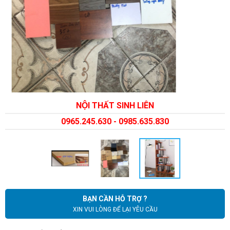
NỘI THẤT SINH LIÊN
0965.245.630 - 0985.635.830
BẠN CẦN HỖ TRỢ ?
XIN VUI LÒNG ĐỂ LẠI YÊU CẦU