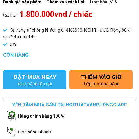
Đánh giá sản phẩm
Thêm vào wish list
Lượt bán:
526
1.800.000vnd
/ chiếc
Giá bán:
Kệ trang trí phòng khách giá rẻ KGS90, KÍCH THƯỚC: Rộng 80 x
sâu 24 x cao 140
cm
CÒN HÀNG
ĐẶT MUA NGAY
THÊM VÀO GIỎ
Giao hàng tận nơi
Tiếp tục mua hàng
YÊN TÂM MUA SẮM TẠI NOITHATVANPHONGGIARE
Hàng chính hãng
100%
Giao hàng nhanh