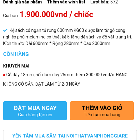
Đánh giá sản phẩm
Thêm vào wish list
Lượt bán:
572
1.900.000vnd
/ chiếc
Giá bán:
Kệ sách có ngăn tủ rộng 600mm KG03 được làm từ gỗ công
nghiệp phủ melamine có thiết kế 5 tầng để sách và đồ vật trang trí.
Kích thước: Dài 600mm * Rộng 280mm * Cao 2000mm.
CÒN HÀNG
KHUYẾN MẠI
Gỗ dày 18mm, nếu làm dày 25mm thêm 300.000 vnd/c. HÀNG
KHÔNG CÓ SẴN, ĐẶT LÀM TỪ 2-3 NGÀY
ĐẶT MUA NGAY
THÊM VÀO GIỎ
Giao hàng tận nơi
Tiếp tục mua hàng
YÊN TÂM MUA SẮM TẠI NOITHATVANPHONGGIARE