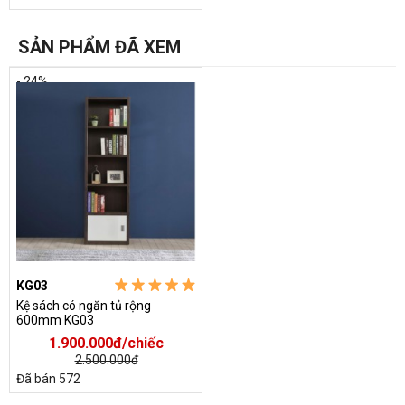
SẢN PHẨM ĐÃ XEM
- 24%
+Chiều cao tổng thể : 2000 mm
+Chiều rộng: 600mm
+Chiều sâu kệ giá sách sâu: 280 mm
KG03
Ngoài mẫu kích thước trên chúng tôi còn các mẫu thiết kế với
kích thước tiêu chuẩn dưới đây
Kệ sách có ngăn tủ rộng
600mm KG03
1.900.000đ/chiếc
2.500.000đ
Đã bán 572