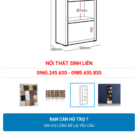
NỘI THẤT SINH LIÊN
0965.245.630 - 0985.635.830
BẠN CẦN HỖ TRỢ ?
XIN VUI LÒNG ĐỂ LẠI YÊU CẦU