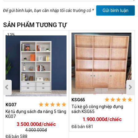
Gửi bình luận
Để gửi bình luận, bạn cần nhập tối các trường có *
SẢN PHẨM TƯƠNG TỰ
-13%
KSG65
KG07
Tủ kệ gỗ công nghiệp đựng
Kệ tủ đựng sách đa năng 5 tầng
sách KSG65
KG07
1.900.000đ/chiếc
3.500.000đ/chiếc
Đã bán 681
4.000.000đ
Đã bán 588