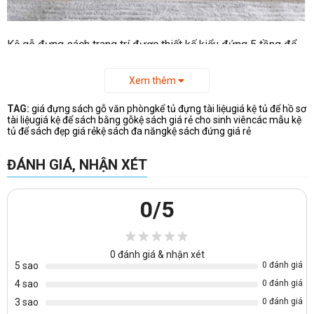
Kệ gỗ đựng sách trang trí được thiết kế kiểu đứng 5 tầng để
sách và đồ vật trang trí. Đặc biệt ngăn cuối cùng có cánh mở
và kệ sách có thể ghép nhiều chiếc thành hàng.
Xem thêm
-Kệ sách gỗ kiểu đứng gọn nhẹ được làm bằng gỗ công
TAG:
giá đựng sách gỗ văn phòng
kể tủ đựng tài liệu
giá kệ tủ để hồ sơ
nghiệp melamine, có nhiều màu sắc để chọn, khách hàng có
tài liệu
giá kệ để sách bằng gỗ
kệ sách giá rẻ cho sinh viên
các mẫu kệ
thể chọn một trong các màu ở bảng mẫu sau
tủ để sách đẹp giá rẻ
kệ sách đa năng
kệ sách đứng giá rẻ
ĐÁNH GIÁ, NHẬN XÉT
0
/5
0
đánh giá & nhận xét
5 sao
0 đánh giá
4 sao
0 đánh giá
3 sao
0 đánh giá