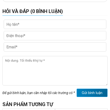
HỎI VÀ ĐÁP (0 BÌNH LUẬN)
-Kích thước kệ gỗ công nghiệp đựng hồ sơ tài liệu di động:
+Rộng: 80cm
+Sâu: 30cm
Gửi bình luận
Để gửi bình luận, bạn cần nhập tối các trường có *
+Cao: 105cm
SẢN PHẨM TƯƠNG TỰ