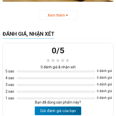
Xem thêm
Bảo hành
: 6 tháng
Mẫu ảnh màu gỗ công nghiệp với nhiều loạimàu sắc khác
nhau tùy bạn chọn
ĐÁNH GIÁ, NHẬN XÉT
0
/5
0
đánh giá & nhận xét
5 sao
0 đánh giá
4 sao
0 đánh giá
3 sao
0 đánh giá
2 sao
0 đánh giá
1 sao
0 đánh giá
Bạn đã dùng sản phẩm này?
Gửi đánh giá của bạn