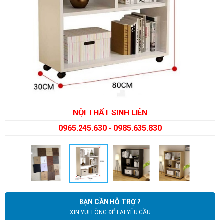
NỘI THẤT SINH LIÊN
0965.245.630 - 0985.635.830
BẠN CẦN HỖ TRỢ ?
XIN VUI LÒNG ĐỂ LẠI YÊU CẦU