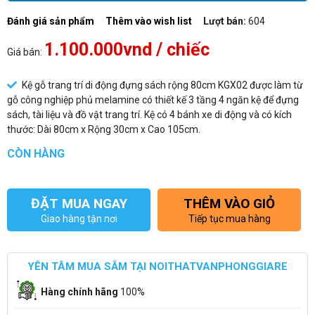
Đánh giá sản phẩm
Thêm vào wish list
Lượt bán:
604
1.100.000vnd
/ chiếc
Giá bán:
Kệ gỗ trang trí di động đựng sách rộng 80cm KGX02 được làm từ
gỗ công nghiệp phủ melamine có thiết kế 3 tầng 4 ngăn kệ để đựng
sách, tài liệu và đồ vật trang trí. Kệ có 4 bánh xe di động và có kích
thước: Dài 80cm x Rộng 30cm x Cao 105cm.
CÒN HÀNG
ĐẶT MUA NGAY
THÊM VÀO GIỎ
Giao hàng tận nơi
Tiếp tục mua hàng
YÊN TÂM MUA SẮM TẠI NOITHATVANPHONGGIARE
Hàng chính hãng
100%