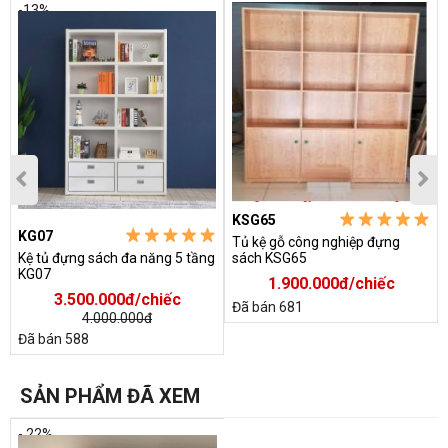
-13%
KSG65
KG07
Tủ kệ gỗ công nghiệp đựng
Kệ tủ đựng sách đa năng 5 tầng
sách KSG65
KG07
1.900.000đ/chiếc
3.500.000đ/chiếc
Đã bán 681
4.000.000đ
Đã bán 588
SẢN PHẨM ĐÃ XEM
- 22%