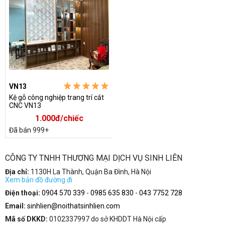
VN13
Kệ gỗ công nghiệp trang trí cắt
CNC VN13
1.000đ/chiếc
Đã bán 999+
CÔNG TY TNHH THƯƠNG MẠI DỊCH VỤ SINH LIÊN
Địa chỉ:
1130H La Thành, Quận Ba Đình, Hà Nội
Xem bản đồ đường đi
Điện thoại:
0904 570 339
-
0985 635 830
-
043 7752 728
Email:
sinhlien@noithatsinhlien.com
Mã số DKKD:
0102337997 do sở KHDDT Hà Nội cấp