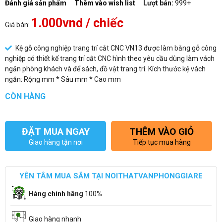
Đánh giá sản phẩm
Thêm vào wish list
Lượt bán:
999+
1.000vnd
/ chiếc
Giá bán:
Kệ gỗ công nghiệp trang trí cắt CNC VN13 được làm bằng gỗ công
nghiệp có thiết kế trang trí cắt CNC hình theo yêu cầu dùng làm vách
ngăn phòng khách và để sách, đồ vật trang trí. Kích thước kệ vách
ngăn: Rộng mm * Sâu mm * Cao mm
CÒN HÀNG
ĐẶT MUA NGAY
THÊM VÀO GIỎ
Giao hàng tận nơi
Tiếp tục mua hàng
YÊN TÂM MUA SẮM TẠI NOITHATVANPHONGGIARE
Hàng chính hãng
100%
Giao hàng nhanh