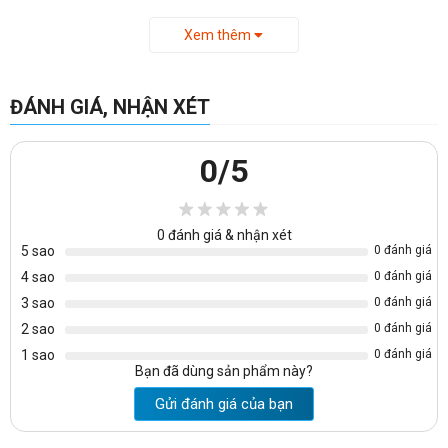
Bảo hành
: 6 tháng kể từ ngày lắp đặt
Xem thêm
Mẫu màu gỗ công nghiệp melamine với nhiều loại màu sắc
khác nhau tùy bạn chọn
ĐÁNH GIÁ, NHẬN XÉT
- Kích thước kệ vách ngăn CNC gỗ MDF đẹp giá rẻ:
0
/5
+ Rộng: cm
+ Sâu: cm
0
đánh giá & nhận xét
5 sao
0 đánh giá
+ Cao: cm
4 sao
0 đánh giá
Ngoài ra bạn còn có thể tham khảo thêm 1 số mẫu tủ kệ đựng
3 sao
0 đánh giá
sách và tài liệu ở đường link dưới đây:
2 sao
0 đánh giá
https://noithatvanphonggiare.com/tu-ke-dung-dung-sach-va-
1 sao
0 đánh giá
tai-lieu/c26.html
Bạn đã dùng sản phẩm này?
Gửi đánh giá của bạn