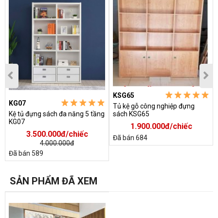
KSG65
KG07
Tủ kệ gỗ công nghiệp đựng
Kệ tủ đựng sách đa năng 5 tầng
sách KSG65
KG07
1.900.000đ/chiếc
3.500.000đ/chiếc
Đã bán 684
4.000.000đ
Đã bán 589
SẢN PHẨM ĐÃ XEM