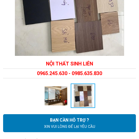
NỘI THẤT SINH LIÊN
0965.245.630 - 0985.635.830
BẠN CẦN HỖ TRỢ ?
XIN VUI LÒNG ĐỂ LẠI YÊU CẦU