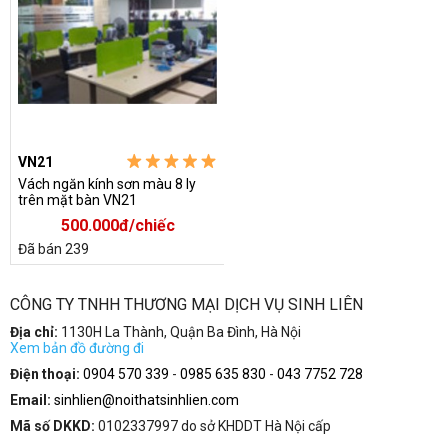
VN21
Vách ngăn kính sơn màu 8 ly
trên mặt bàn VN21
500.000đ/chiếc
Đã bán 239
CÔNG TY TNHH THƯƠNG MẠI DỊCH VỤ SINH LIÊN
Địa chỉ:
1130H La Thành, Quận Ba Đình, Hà Nội
Xem bản đồ đường đi
Điện thoại:
0904 570 339
-
0985 635 830
-
043 7752 728
Email:
sinhlien@noithatsinhlien.com
Mã số DKKD:
0102337997 do sở KHDDT Hà Nội cấp