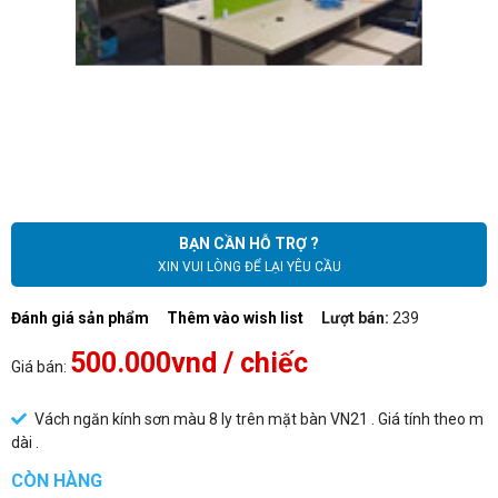
BẠN CẦN HỖ TRỢ ?
XIN VUI LÒNG ĐỂ LẠI YÊU CẦU
Đánh giá sản phẩm
Thêm vào wish list
Lượt bán:
239
500.000vnd
/ chiếc
Giá bán:
Vách ngăn kính sơn màu 8 ly trên mặt bàn VN21 . Giá tính theo m
dài .
CÒN HÀNG