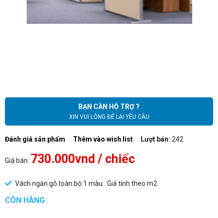
BẠN CẦN HỖ TRỢ ?
XIN VUI LÒNG ĐỂ LẠI YÊU CẦU
Đánh giá sản phẩm
Thêm vào wish list
Lượt bán:
242
730.000vnd
/ chiếc
Giá bán:
Vách ngăn gỗ toàn bộ 1 màu . Giá tính theo m2
CÒN HÀNG