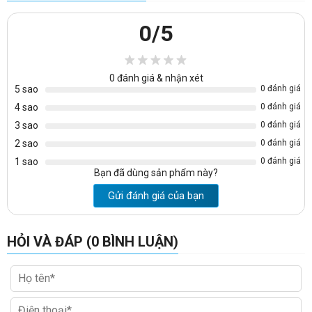
0
/5
Bảo hành
: 12 tháng kể từ ngày lắp đặt
Tủ quần áo gia đình bằng sắt được làm từ sắt sơn tĩnh điện
0
đánh giá & nhận xét
màu kem có thiết kế 3 khoang: khoang ở giữa 2 cánh mở
5 sao
0 đánh giá
không khóa, 2 khoang bên cạnh là 1 cánh mở không khóa. 3
4 sao
0 đánh giá
Khoang đều có 1 đợt và 1 suốt áo, khoang bên phải có hộc
3 sao
0 đánh giá
phụ có khóa.
2 sao
0 đánh giá
Kích thước tủ sắt đựng quần áo gia đình:
1 sao
0 đánh giá
Bạn đã dùng sản phẩm này?
Cao: 1950mm
Gửi đánh giá của bạn
Rộng: 1800mm
Sâu: 500mm.
HỎI VÀ ĐÁP (0 BÌNH LUẬN)