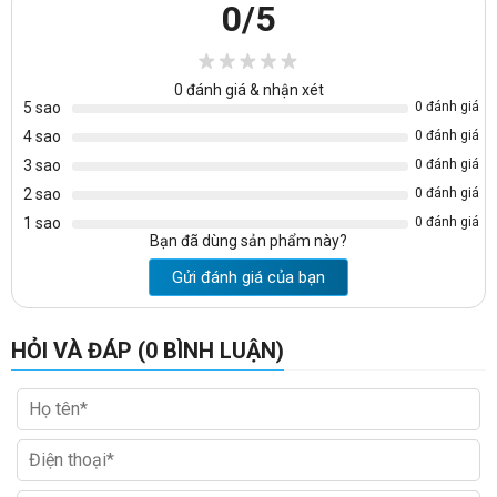
-Sâu: 500 mm
0
/5
-Cao: 1830 mm
=>Khách hàng có thẻ xem thêm các loại
tủ sắt đựng hồ sơ văn
0
đánh giá & nhận xét
phòng
của chúng tôi đang được bày bán, xin vui lòng bấm vào
5 sao
0 đánh giá
đường link sau:
https://noithatvanphonggiare.com/tu-sat-van-
4 sao
0 đánh giá
phong-noi-that-190/c56.html
3 sao
0 đánh giá
2 sao
0 đánh giá
1 sao
0 đánh giá
Bạn đã dùng sản phẩm này?
Gửi đánh giá của bạn
HỎI VÀ ĐÁP (0 BÌNH LUẬN)