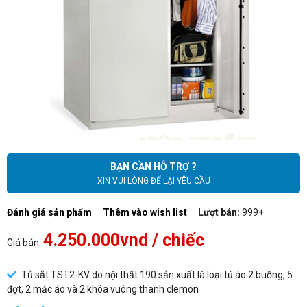
BẠN CẦN HỖ TRỢ ?
XIN VUI LÒNG ĐỂ LẠI YÊU CẦU
Đánh giá sản phẩm
Thêm vào wish list
Lượt bán:
999+
4.250.000vnd
/ chiếc
Giá bán:
Tủ sắt TST2-KV do nội thất 190 sản xuất là loại tủ áo 2 buồng, 5
đợt, 2 mắc áo và 2 khóa vuông thanh clemon