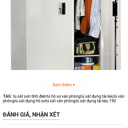
Xem thêm
TAG:
tủ sắt sơn tĩnh điện
tủ hồ sơ văn phòng
tủ sắt đựng tài liệu
tủ văn
phòng
tủ sắt đựng hồ sơ
tủ sắt văn phòng
tủ sắt đựng tài liệu 190
-Kích thước
tủ sắt văn phòng
TST2-KV:
ĐÁNH GIÁ, NHẬN XÉT
-Rộng: 915 mm