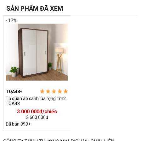
SẢN PHẨM ĐÃ XEM
https://noithatvanphonggiare.com/cac-mau-tu-dung-quan-ao-
gia-dinh-gia-re/c207.html
- 17%
TQA48+
Tủ quần áo cánh lùa rộng 1m2
TQA48
3.000.000đ/chiếc
3.600.000đ
Đã bán 999+