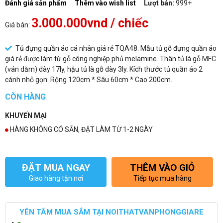
Đánh giá sản phẩm
Thêm vào wish list
Lượt bán:
999+
3.000.000vnd
/ chiếc
Giá bán:
Tủ đựng quần áo cá nhân giá rẻ TQA48. Mẫu tủ gỗ đựng quần áo
giá rẻ được làm từ gỗ công nghiệp phủ melamine. Thân tủ là gỗ MFC
(ván dăm) dày 17ly, hậu tủ là gỗ dày 3ly. Kích thước tủ quần áo 2
cánh nhỏ gọn: Rộng 120cm * Sâu 60cm * Cao 200cm.
CÒN HÀNG
KHUYẾN MẠI
HÀNG KHÔNG CÓ SẴN, ĐẶT LÀM TỪ 1-2 NGÀY
ĐẶT MUA NGAY
THÊM VÀO GIỎ
Giao hàng tận nơi
Tiếp tục mua hàng
YÊN TÂM MUA SẮM TẠI NOITHATVANPHONGGIARE