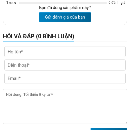
1 sao
0 đánh giá
Bạn đã dùng sản phẩm này?
Gửi đánh giá của bạn
Mẫu gỗ công nghiệp với nhiều loại màu sắc khác nhau cho
bạn chọn lựa ở bảng mẫu màu dưới đây
HỎI VÀ ĐÁP (0 BÌNH LUẬN)