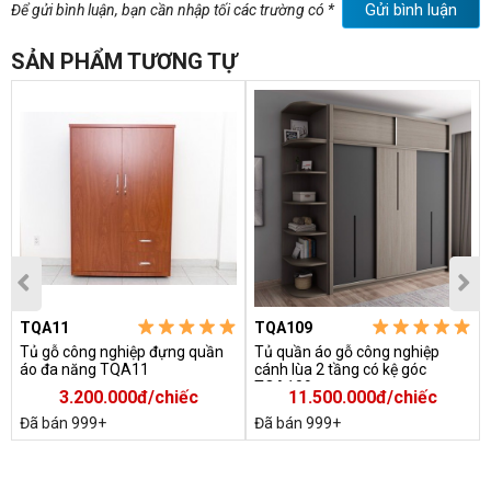
Gửi bình luận
Để gửi bình luận, bạn cần nhập tối các trường có *
SẢN PHẨM TƯƠNG TỰ
Bảo hành
: 12 tháng kể từ ngày vận chuyển lắp đặt.
-Kích thước tủ đựng quần áo cánh lùa hiện đại:
+Rộng: 120 cm
TQA11
TQA109
Tủ gỗ công nghiệp đựng quần
Tủ quần áo gỗ công nghiệp
+Sâu: 60 cm
áo đa năng TQA11
cánh lùa 2 tầng có kệ góc
TQA109
3.200.000đ/chiếc
11.500.000đ/chiếc
+Cao: 200 cm
Đã bán 999+
Đã bán 999+
➡Bạn có thể tham khảo thêm các mẫu tủ quần áo gia đình giá
rẻ của chúng tôi qua đường link sau: