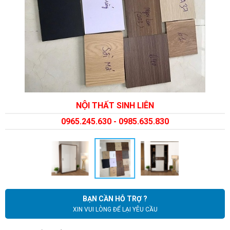
NỘI THẤT SINH LIÊN
0965.245.630 - 0985.635.830
BẠN CẦN HỖ TRỢ ?
XIN VUI LÒNG ĐỂ LẠI YÊU CẦU