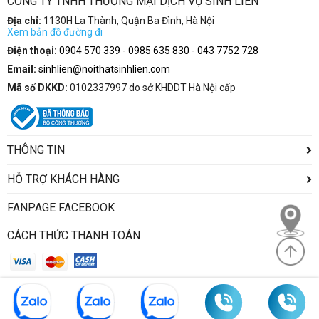
CÔNG TY TNHH THƯƠNG MẠI DỊCH VỤ SINH LIÊN
Địa chỉ:
1130H La Thành, Quận Ba Đình, Hà Nội
Xem bản đồ đường đi
Điện thoại:
0904 570 339
-
0985 635 830
-
043 7752 728
Email:
sinhlien@noithatsinhlien.com
Mã số DKKD:
0102337997 do sở KHDDT Hà Nội cấp
THÔNG TIN
HỖ TRỢ KHÁCH HÀNG
FANPAGE FACEBOOK
CÁCH THỨC THANH TOÁN
Copyright © 2021 noithatvanphonggiare.com | Công ty TNHH Nội
thất Sinh Liên. All Rights Reserved. Thiết kế bởi Hurasoft