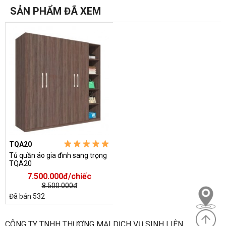
SẢN PHẨM ĐÃ XEM
- 12%
➡Khách hàng có thể tham khảo thêm các mẫu tủ quần áo gia
đình giá rẻ của công ty chúng tôi dưới đây:
https://noithatvanphonggiare.com/cac-mau-tu-dung-quan-ao-
gia-dinh-gia-re/c207.html
TQA20
Tủ quần áo gia đình sang trọng
TQA20
7.500.000đ/chiếc
8.500.000đ
Đã bán 532
CÔNG TY TNHH THƯƠNG MẠI DỊCH VỤ SINH LIÊN