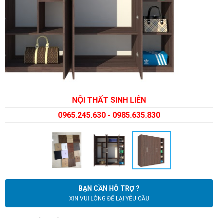
NỘI THẤT SINH LIÊN
0965.245.630 - 0985.635.830
BẠN CẦN HỖ TRỢ ?
XIN VUI LÒNG ĐỂ LẠI YÊU CẦU