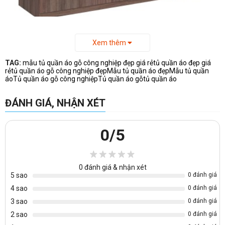
Tủ gỗ gia đình hiện đại đựng quần áo đựng quần áo được làm
Xem thêm
từ gỗ công nghiệp phủ melamine có thiết kế 2 cánh mở 2 ổ
khóa có tay cầm kim loại. Bên trong tủ có 2 khoang: 1 khoang
TAG:
mẫu tủ quần áo gỗ công nghiệp đẹp giá rẻ
tủ quần áo đẹp giá
rẻ
tủ quần áo gỗ công nghiệp đẹp
Mẫu tủ quần áo đẹp
Mẫu tủ quần
2 đợt gỗ 3 ngăn để quần áo, 1 khoang 1 đợt gỗ 2 ngăn trong
áo
Tủ quần áo gỗ công nghiệp
Tủ quần áo gỗ
tủ quần áo
đó ngăn trên có 1 suốt treo quần áo.
-Tủ có bản lề và tay cầm bằng kim loại gia cố chắc chắn.
ĐÁNH GIÁ, NHẬN XÉT
Bảo hành
: 6 tháng kể từ ngày vận chuyển lắp đặt.
0
/5
Mẫu gỗ công nghiệp với nhiều loại màu sắc khác nhau cho
bạn chọn lựa ở bảng mẫu màu dưới đây
0
đánh giá & nhận xét
5 sao
0 đánh giá
4 sao
0 đánh giá
3 sao
0 đánh giá
2 sao
0 đánh giá