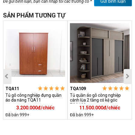
Gửi bình luận
Để gửi bình luận, bạn cần nhập tối các trường có *
+Cao: 2.2m
SẢN PHẨM TƯƠNG TỰ
+Rộng: 2.2m
+Sâu: 0.6m.
TQA11
TQA109
Tủ gỗ công nghiệp đựng quần
Tủ quần áo gỗ công nghiệp
áo đa năng TQA11
cánh lùa 2 tầng có kệ góc
TQA109
3.200.000đ/chiếc
11.500.000đ/chiếc
Đã bán 999+
Đã bán 999+