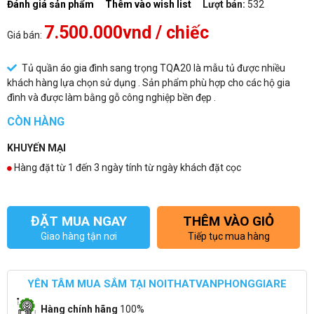
Đánh giá sản phẩm
Thêm vào wish list
Lượt bán:
532
7.500.000vnd
/ chiếc
Giá bán:
Tủ quần áo gia đình sang trọng TQA20 là mẫu tủ được nhiều
khách hàng lựa chọn sử dụng . Sản phẩm phù hợp cho các hộ gia
đình và được làm bằng gỗ công nghiệp bền đẹp .
CÒN HÀNG
KHUYẾN MẠI
Hàng đặt từ 1 đến 3 ngày tính từ ngày khách đặt cọc
ĐẶT MUA NGAY
THÊM VÀO GIỎ
Giao hàng tận nơi
Tiếp tục mua hàng
YÊN TÂM MUA SẮM TẠI NOITHATVANPHONGGIARE
Hàng chính hãng
100%