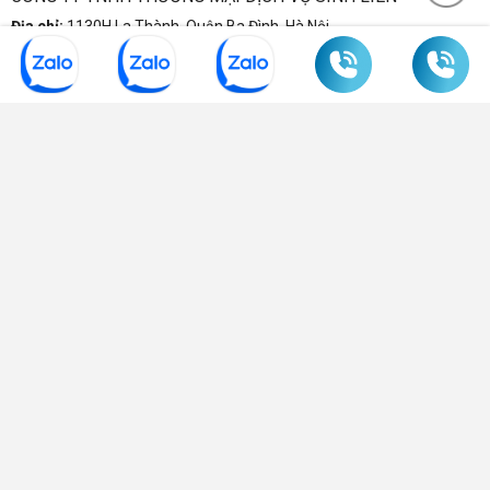
Địa chỉ:
1130H La Thành, Quận Ba Đình, Hà Nội
Xem bản đồ đường đi
Điện thoại:
0904 570 339
-
0985 635 830
-
043 7752 728
Email:
sinhlien@noithatsinhlien.com
Mã số DKKD:
0102337997 do sở KHDDT Hà Nội cấp
THÔNG TIN
HỖ TRỢ KHÁCH HÀNG
FANPAGE FACEBOOK
CÁCH THỨC THANH TOÁN
Copyright © 2021 noithatvanphonggiare.com | Công ty TNHH Nội
thất Sinh Liên. All Rights Reserved. Thiết kế bởi Hurasoft