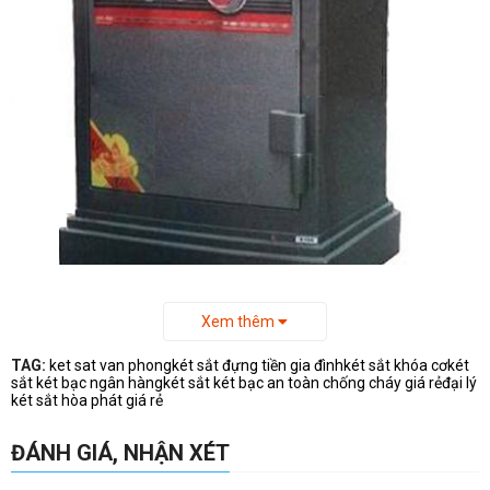
Xem thêm
TAG:
ket sat van phong
két sắt đựng tiền gia đình
két sắt khóa cơ
két
sắt két bạc ngân hàng
két sắt két bạc an toàn chống cháy giá rẻ
đại lý
Két sắt két bạc an toàn Hòa Phát
két sắt hòa phát giá rẻ
KT88
ĐÁNH GIÁ, NHẬN XÉT
Thành két sắt, cánh két sắt được dập từ một tấm liền đảm
bảo tính an toàn cao và tạo độ sắc nét , thẩm mỹ cho sản