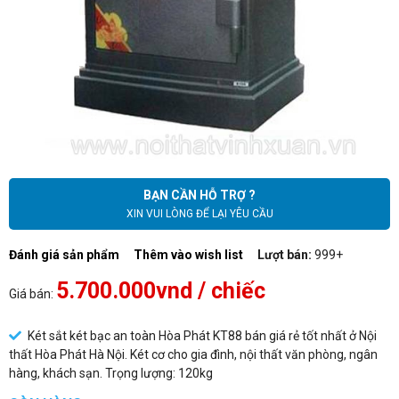
BẠN CẦN HỖ TRỢ ?
XIN VUI LÒNG ĐỂ LẠI YÊU CẦU
Đánh giá sản phẩm
Thêm vào wish list
Lượt bán:
999+
5.700.000vnd
/ chiếc
Giá bán:
Két sắt két bạc an toàn Hòa Phát KT88 bán giá rẻ tốt nhất ở Nội
thất Hòa Phát Hà Nội. Két cơ cho gia đình, nội thất văn phòng, ngân
hàng, khách sạn. Trọng lượng: 120kg