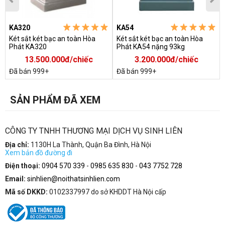
Trước khi tiến hành mở mã két cần phải tra chìa khóa vào ổ,
KA320
KA54
vặn chìa khóa theo chiều kim đồng hồ để mở khóa.
Két sắt két bạc an toàn Hòa
Két sắt két bạc an toàn Hòa
Phát KA320
Phát KA54 nặng 93kg
13.500.000đ/chiếc
3.200.000đ/chiếc
Đã bán 999+
Đã bán 999+
SẢN PHẨM ĐÃ XEM
CÔNG TY TNHH THƯƠNG MẠI DỊCH VỤ SINH LIÊN
Địa chỉ:
1130H La Thành, Quận Ba Đình, Hà Nội
Xem bản đồ đường đi
Điện thoại:
0904 570 339
-
0985 635 830
-
043 7752 728
Email:
sinhlien@noithatsinhlien.com
Mã số DKKD:
0102337997 do sở KHDDT Hà Nội cấp