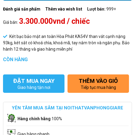
Đánh giá sản phẩm
Thêm vào wish list
Lượt bán:
999+
3.300.000vnd
/ chiếc
Giá bán:
Két bạc bảo mật an toàn Hòa Phát KA54V than vát cạnh nặng
93kg, két sắt có khoá chìa, khoá mã, tay nắm tròn và ngăn phụ. Bảo
hành 12 tháng và giao hàng miễn phí
CÒN HÀNG
ĐẶT MUA NGAY
THÊM VÀO GIỎ
Giao hàng tận nơi
Tiếp tục mua hàng
YÊN TÂM MUA SẮM TẠI NOITHATVANPHONGGIARE
Hàng chính hãng
100%
Giao hàng nhanh