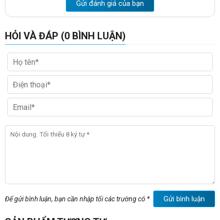
Gửi đánh giá của bạn
-Bên trong lòng két hòa phát KA54V có một đợt di động và một ngăn
phụ nhỏ có khóa phía trên.
-Két bạc hòa phát KA54V có hệ thống bánh xe di chuyển.
HỎI VÀ ĐÁP (0 BÌNH LUẬN)
- Kích thước két bạc KA54V:
+ Ngoài: W475 x D372 x H755 mm
+ Trong : W415 x D235 x H515 mm
Khách hàng có thể tìm hiểu thêm
các mẫu két sắt hòa phát bảo
mật
tại cửa hàng 972 La Thành Hà Nội của chún tôi thì vui lòng bấm
vao link sau:
http://noithatvanphonggiare.com/ket-sat-ket-bac-an-
toan-hoa-phat/c93.html
Gửi bình luận
Để gửi bình luận, bạn cần nhập tối các trường có *