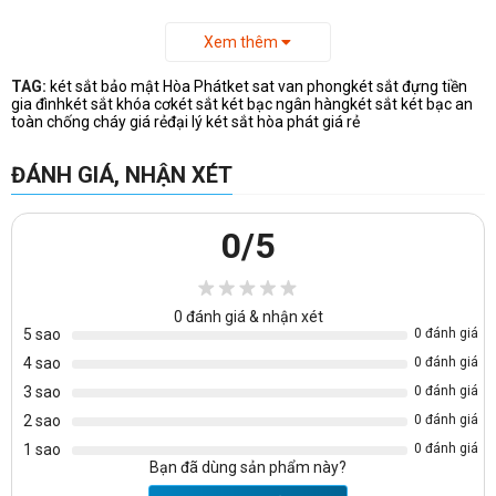
Xem thêm
TAG:
két sắt bảo mật Hòa Phát
ket sat van phong
két sắt đựng tiền
gia đình
két sắt khóa cơ
két sắt két bạc ngân hàng
két sắt két bạc an
toàn chống cháy giá rẻ
đại lý két sắt hòa phát giá rẻ
ĐÁNH GIÁ, NHẬN XÉT
0
/5
0
đánh giá & nhận xét
5 sao
0 đánh giá
4 sao
0 đánh giá
3 sao
0 đánh giá
2 sao
0 đánh giá
1 sao
0 đánh giá
Bạn đã dùng sản phẩm này?