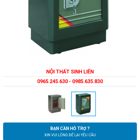
NỘI THẤT SINH LIÊN
0965.245.630 - 0985.635.830
BẠN CẦN HỖ TRỢ ?
XIN VUI LÒNG ĐỂ LẠI YÊU CẦU