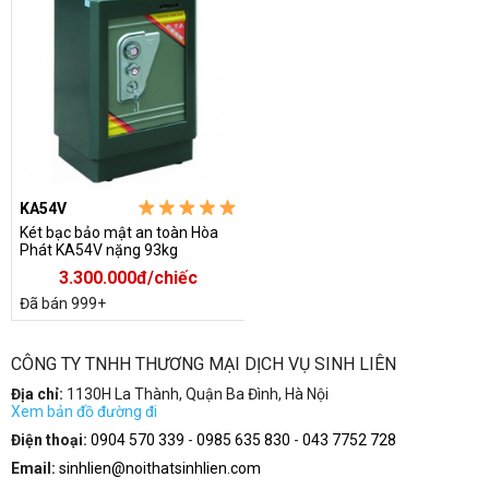
KA54V
Két bạc bảo mật an toàn Hòa
Phát KA54V nặng 93kg
3.300.000đ/chiếc
Đã bán 999+
CÔNG TY TNHH THƯƠNG MẠI DỊCH VỤ SINH LIÊN
Địa chỉ:
1130H La Thành, Quận Ba Đình, Hà Nội
Xem bản đồ đường đi
Điện thoại:
0904 570 339
-
0985 635 830
-
043 7752 728
Email:
sinhlien@noithatsinhlien.com