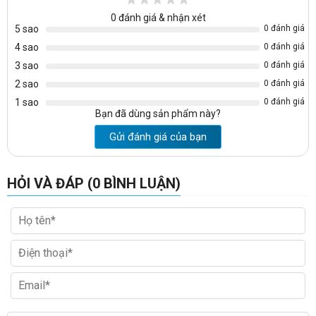
- Mặt bảng có độ bền cao.
0
đánh giá & nhận xét
5 sao
0 đánh giá
B) Kết cấu:
4 sao
0 đánh giá
3 sao
0 đánh giá
- Khung nhôm hợp kim kiểu bo chuyên dụng của Đài Loan
2 sao
0 đánh giá
1 sao
0 đánh giá
Bạn đã dùng sản phẩm này?
Gửi đánh giá của bạn
HỎI VÀ ĐÁP (0 BÌNH LUẬN)
Cấu tạo khung bảng
- Mặt sau tấm nhựa dày 15mm chống ẩm, chống cong vênh
tuyệt đối sử dụng lâu dài không sợ nước.
- Giữa hai lớp vật liệu là keo dán tổng hợp