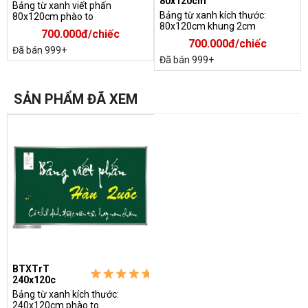
80x120cm
Bảng từ xanh viết phấn
Bảng từ xanh kích thước:
80x120cm phào to
80x120cm khung 2cm
700.000đ/chiếc
700.000đ/chiếc
Đã bán 999+
Đã bán 999+
SẢN PHẨM ĐÃ XEM
Khay bảng đựng phấn
- Giẻ lau bảng chuyên dụng ( 01 cái )
BTXTrT
240x120c
Bảng từ xanh kích thước:
240x120cm phào to