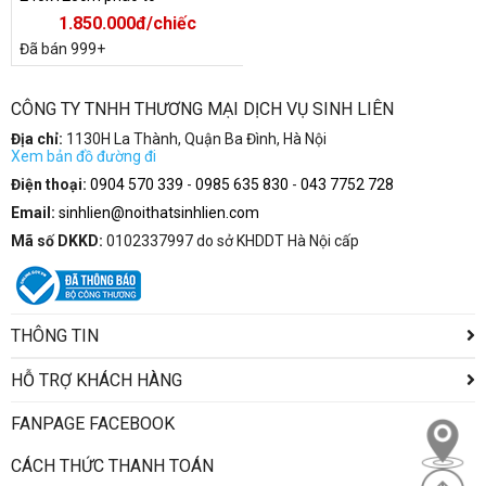
1.850.000đ/chiếc
Đã bán 999+
CÔNG TY TNHH THƯƠNG MẠI DỊCH VỤ SINH LIÊN
Địa chỉ:
1130H La Thành, Quận Ba Đình, Hà Nội
Xem bản đồ đường đi
Điện thoại:
0904 570 339
-
0985 635 830
-
043 7752 728
Email:
sinhlien@noithatsinhlien.com
Mã số DKKD:
0102337997 do sở KHDDT Hà Nội cấp
Giẻ lau bảng
- Phấn viết bảng không có trong đơn giá và không nằm trong
THÔNG TIN
khuyến mại, khách lấy thêm thì cộng thêm 15.000 VNĐ/hộp
HỖ TRỢ KHÁCH HÀNG
FANPAGE FACEBOOK
CÁCH THỨC THANH TOÁN