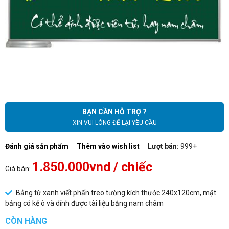
BẠN CẦN HỖ TRỢ ?
XIN VUI LÒNG ĐỂ LẠI YÊU CẦU
Đánh giá sản phẩm
Thêm vào wish list
Lượt bán:
999+
1.850.000vnd
/ chiếc
Giá bán:
Bảng từ xanh viết phấn treo tường kích thước 240x120cm, mặt
bảng có kẻ ô và dính được tài liệu bằng nam châm
CÒN HÀNG