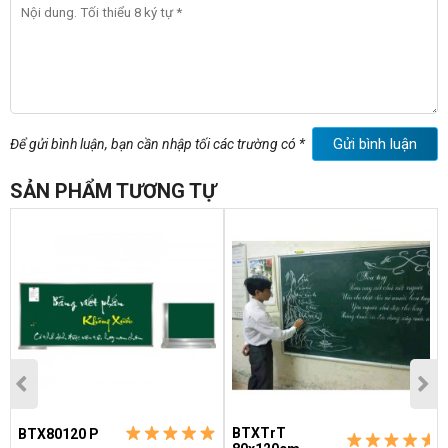
C) Kích thước bảng viết phấn:
Dài: 240cm
Cao: 120cm
Gửi bình luận
Để gửi bình luận, bạn cần nhập tối các trường có *
Quý khách có thể đặt hàng theo kích thước tuỳ ý: khổ rộng tối
đa 1,2m khổ dài tuỳ thích
SẢN PHẨM TƯƠNG TỰ
D) Phụ kiện đi kèm bảng viết phấn ( Nằm tron khuyến mại
)
-
Máng bảng ( còn gọi là khay bảng ) dài 30cm có bịt nhựa
chuyên dụng ( 01 cái ) dùng để phấn và giẻ lau
BTXTrT
BTX80120 P