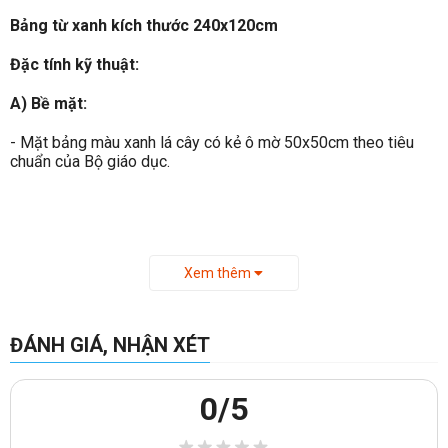
Bảng từ xanh kích thước 240x120cm
Đặc tính kỹ thuật:
A) Bề mặt:
- Mặt bảng màu xanh lá cây có kẻ ô mờ 50x50cm theo tiêu
chuẩn của Bộ giáo dục.
Bảng từ xanh viết phấn kích thước 240x120cm
Xem thêm
- Dễ đọc, không bị chói, bóng ở bất kỳ vị trí nào.
- Vật liệu ổn định trong mọi thời tiết.
ĐÁNH GIÁ, NHẬN XÉT
- Tạo cảm giác khi viết lên bảng như viết lên giấy.
- Dễ dàng lau sạch sau khi viết.
0
/5
- Có thể viết ngay khi bảng còn ướt.