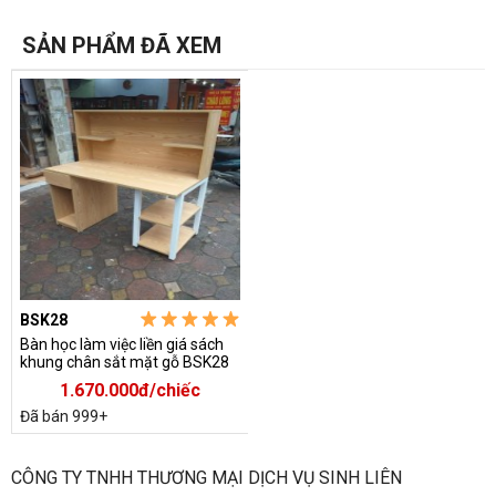
SẢN PHẨM ĐÃ XEM
BSK28
Bàn học làm việc liền giá sách
khung chân sắt mặt gỗ BSK28
1.670.000đ/chiếc
Đã bán 999+
-Trên mặt bàn là giá sách liền bàn làm bằng gỗ công nghiệp,
giá sách chia làm 2 tầng để sách vở hoặc tài liệu
CÔNG TY TNHH THƯƠNG MẠI DỊCH VỤ SINH LIÊN