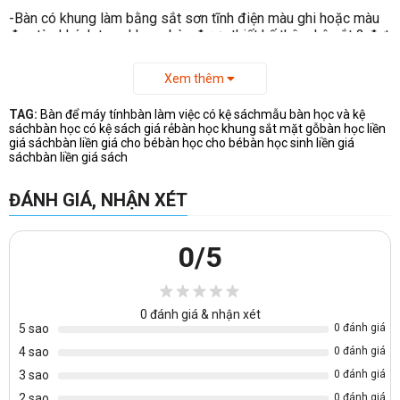
-Bàn có khung làm bằng sắt sơn tĩnh điện màu ghi hoặc màu
đen tùy khách trọn, khung bàn được thiết kế thêm kệ sắt 2 đợt
2 ngăn ( bên trái hoặc phải tùy khách chọn ) dưới gầm bàn để
đồ.
Xem thêm
TAG:
Bàn để máy tính
bàn làm việc có kệ sách
mẫu bàn học và kệ
sách
bàn học có kệ sách giá rẻ
bàn học khung sắt mặt gỗ
bàn học liền
giá sách
bàn liền giá cho bé
bàn học cho bé
bàn học sinh liền giá
sách
bàn liền giá sách
ĐÁNH GIÁ, NHẬN XÉT
0
/5
0
đánh giá & nhận xét
5 sao
0 đánh giá
4 sao
0 đánh giá
3 sao
0 đánh giá
2 sao
0 đánh giá