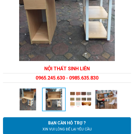
NỘI THẤT SINH LIÊN
0965.245.630 - 0985.635.830
BẠN CẦN HỖ TRỢ ?
XIN VUI LÒNG ĐỂ LẠI YÊU CẦU