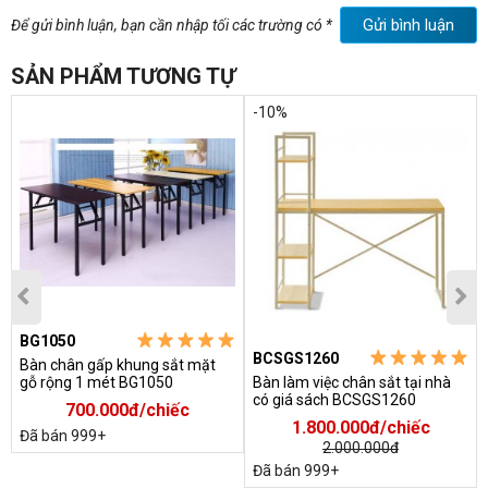
Gửi bình luận
Để gửi bình luận, bạn cần nhập tối các trường có *
SẢN PHẨM TƯƠNG TỰ
-10%
BG1050
BCSGS1260
Bàn chân gấp khung sắt mặt
gỗ rộng 1 mét BG1050
Bàn làm việc chân sắt tại nhà
có giá sách BCSGS1260
700.000đ/chiếc
1.800.000đ/chiếc
Đã bán 999+
-Mặt bàn học sinh, bàn làm việc thiết kế bằng gỗ công nghiệp
2.000.000đ
melamine kiểu hình chữ nhậtdài 120cm và sâu 60cm
Đã bán 999+