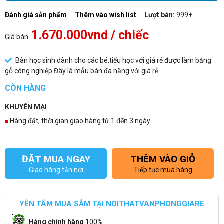
Đánh giá sản phẩm
Thêm vào wish list
Lượt bán:
999+
1.670.000vnd
/ chiếc
Giá bán:
Bàn học sinh dành cho các bé,tiểu học với giá rẻ được làm bằng
gỗ công nghiệp.Đây là mẫu bàn đa năng với giá rẻ.
CÒN HÀNG
KHUYẾN MẠI
Hàng đặt, thời gian giao hàng từ 1 đến 3 ngày.
ĐẶT MUA NGAY
THÊM VÀO GIỎ
Giao hàng tận nơi
Tiếp tục mua hàng
YÊN TÂM MUA SẮM TẠI NOITHATVANPHONGGIARE
Hàng chính hãng
100%