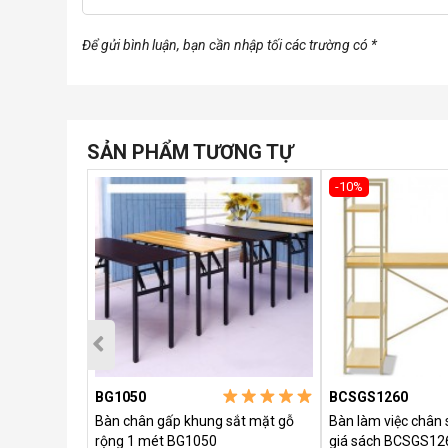
✔Khung chân bàn gấp gọn dễ dàng
Để gửi bình luận, bạn cần nhập tối các trường có *
SẢN PHẨM TƯƠNG TỰ
-10%
BG1050
BCSGS1260
ập có ngăn
Bàn chân gấp khung sắt mặt gỗ
Bàn làm việc chân sắt tại n
rộng 1 mét BG1050
giá sách BCSGS12