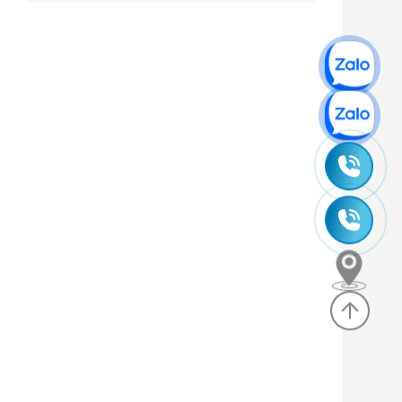
0965
245
0985
630
635
830