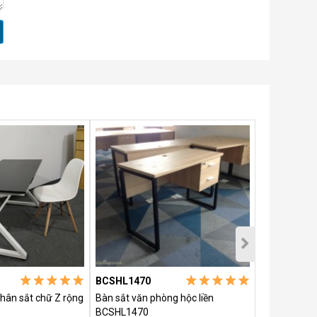
BCSHL1470
BCSK1260
hân sắt chữ Z rộng
Bàn sắt văn phòng hộc liền
Bàn chân sắ
BCSHL1470
hậu BCSK12