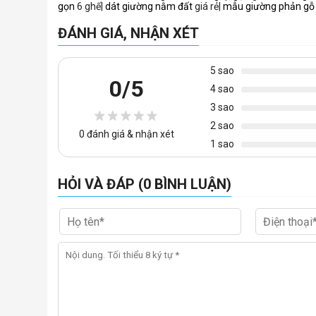
gọn
6 ghế|
dát giường nằm đất
giá rẻ|
mẫu giường phản gỗ
✔Mẫu thép hộp chế tạo khung bàn
ĐÁNH GIÁ, NHẬN XÉT
5 sao
0
/5
4 sao
3 sao
2 sao
0
đánh giá & nhận xét
1 sao
HỎI VÀ ĐÁP (0 BÌNH LUẬN)