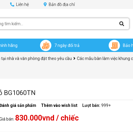
Liên hệ
Bản đồ địa chỉ
hính hãng
7 ngày đổi trả
Bảo 
 tại nhà và văn phòng đặt theo yêu cầu
Các mẫu bàn làm việc khung c
 gỗ BG1060TN
Đánh giá sản phẩm
Thêm vào wish list
Lượt bán:
999+
830.000vnd
/ chiếc
Giá bán: