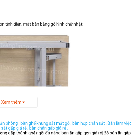
ơn tĩnh điện, mặt bàn bằng gỗ hình chữ nhật:
Xem thêm
văn phòng ,
bàn ghế khung sắt mặt gỗ ,
bàn họp chân sắt ,
Bàn làm việc
sắt gấp giá rẻ ,
bàn chân gấp giá rẻ ,
ắng hoặc đen , chân bàn cơ cấu gấp gọn.
ường gấp thành ghế
ngồi đa năng|
bàn ăn gấp gọn
giá rẻ| Bộ
bàn ăn gấp