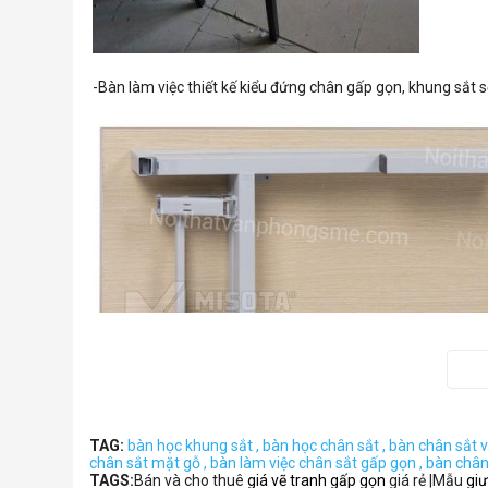
-Bàn làm việc thiết kế kiểu đứng chân gấp gọn, khung sắt s
TAG:
bàn học khung sắt ,
bàn học chân sắt ,
bàn chân sắt 
chân sắt mặt gỗ ,
bàn làm việc chân sắt gấp gọn ,
bàn chân 
+Khung bàn chế tạo bằng sắt hộp sơn tĩnh điện màu ghi tr
TAGS:
Bán và cho thuê
giá vẽ tranh gấp gọn
giá rẻ |Mẫu
gi