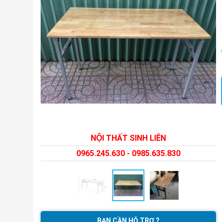
NỘI THẤT SINH LIÊN
0965.245.630 - 0985.635.830
BẠN CẦN HỖ TRỢ ?