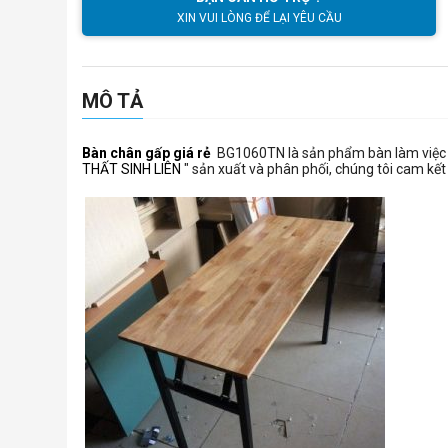
XIN VUI LÒNG ĐỂ LẠI YÊU CẦU
MÔ TẢ
Bàn chân gấp giá rẻ
BG1060TN là sản phẩm bàn làm việc 
THẤT SINH LIÊN
" sản xuất và phân phối, chúng tôi cam kế