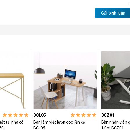
Gửi bình luận
BCL05
BCZ01
hà có
Bàn làm việc lượn góc liền kệ
Bàn nhân viên c
60
BCL05
1.0m BCZ01