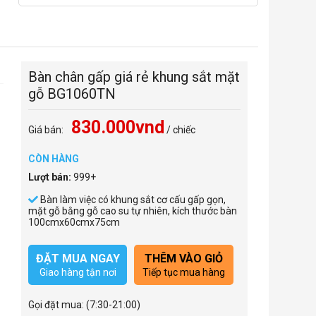
Bàn chân gấp giá rẻ khung sắt mặt
gỗ BG1060TN
830.000vnd
Giá bán:
/ chiếc
CÒN HÀNG
Lượt bán:
999+
Bàn làm việc có khung sắt cơ cấu gấp gọn,
mặt gỗ bằng gỗ cao su tự nhiên, kích thước bàn
100cmx60cmx75cm
ĐẶT MUA NGAY
THÊM VÀO GIỎ
Giao hàng tận nơi
Tiếp tục mua hàng
Gọi đặt mua:
(7:30-21:00)