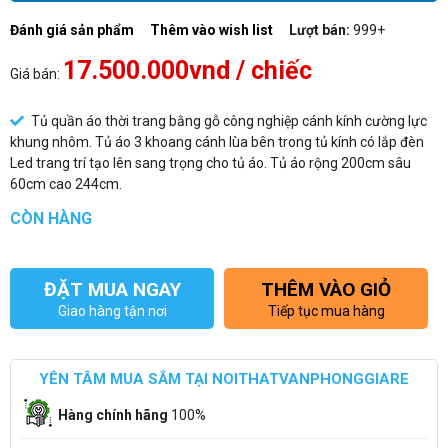
Đánh giá sản phẩm
Thêm vào wish list
Lượt bán:
999+
17.500.000vnd
/ chiếc
Giá bán:
Tủ quần áo thời trang bằng gỗ công nghiệp cánh kính cường lực
khung nhôm. Tủ áo 3 khoang cánh lùa bên trong tủ kính có lắp đèn
Led trang trí tạo lên sang trọng cho tủ áo. Tủ áo rộng 200cm sâu
60cm cao 244cm.
CÒN HÀNG
ĐẶT MUA NGAY
THÊM VÀO GIỎ
Giao hàng tận nơi
Tiếp tục mua hàng
YÊN TÂM MUA SẮM TẠI NOITHATVANPHONGGIARE
Hàng chính hãng
100%