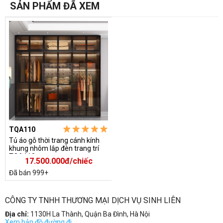
SẢN PHẨM ĐÃ XEM
TQA110
Tủ áo gỗ thời trang cánh kính
khung nhôm lắp đèn trang trí
TQA110
17.500.000đ/chiếc
Đã bán 999+
CÔNG TY TNHH THƯƠNG MẠI DỊCH VỤ SINH LIÊN
Địa chỉ:
1130H La Thành, Quận Ba Đình, Hà Nội
Xem bản đồ đường đi