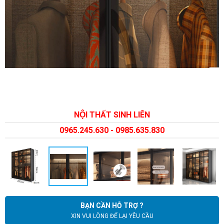
NỘI THẤT SINH LIÊN
0965.245.630 - 0985.635.830
BẠN CẦN HỖ TRỢ ?
XIN VUI LÒNG ĐỂ LẠI YÊU CẦU