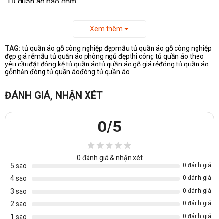
Tủ quần áo
bao gồm:
+ 3 cánh kính cường lực khung nhôm giúp bạn tiết kiệm thời
gian chọn đồ.
+ Nẹp nhôm treo áo thiết kế độc đáo, chắc chắn
Xem thêm
+ Nhiều ngăn để đồ chăn màn, quần áo gấp gọn giúp phòng
ngủ bạn luôn gọn gàng, sạch sẽ
TAG:
tủ quần áo gỗ công nghiệp đẹp
mẫu tủ quần áo gỗ công nghiệp
đẹp giá rẻ
mẫu tủ quần áo phòng ngủ đẹp
thi công tủ quần áo theo
+ Ngăn kéo để tăng khả năng lưu trữ đồ
yêu cầu
đặt đóng kệ tủ quần áo
tủ quần áo gỗ giá rẻ
đóng tủ quần áo
+ Ngăn trưng bày túi sách, mỹ phẩm
gỗ
nhận đóng tủ quần áo
đóng tủ quần áo
+ Tủ thiết kế độc đáo có đèn Led giúp phòng ngủ thêm sang
trọng và hiện đại
ĐÁNH GIÁ, NHẬN XÉT
0
/5
0
đánh giá & nhận xét
5 sao
0 đánh giá
4 sao
0 đánh giá
3 sao
0 đánh giá
2 sao
0 đánh giá
1 sao
0 đánh giá