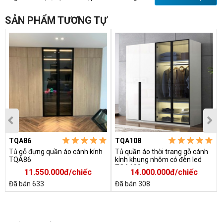
SẢN PHẨM TƯƠNG TỰ
Kích thước
tủ quần áo
:
TQA86
TQA108
+ Rộng: 200cm
Tủ gỗ đựng quần áo cánh kính
Tủ quần áo thời trang gỗ cánh
+ Sâu: 60cm
TQA86
kính khung nhôm có đèn led
TQA108
+ Cao: 244cm.
11.550.000đ/chiếc
14.000.000đ/chiếc
Ngoài ra quý khách đặt được theo kích thước phù hợp với gia
Đã bán 633
Đã bán 308
đình.