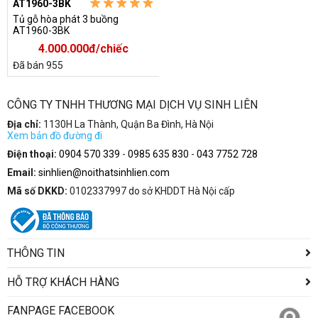
AT1960-3BK
Tủ gỗ hòa phát 3 buồng
AT1960-3BK
4.000.000đ/chiếc
Đã bán 955
CÔNG TY TNHH THƯƠNG MẠI DỊCH VỤ SINH LIÊN
Địa chỉ:
1130H La Thành, Quận Ba Đình, Hà Nội
Xem bản đồ đường đi
Điện thoại:
0904 570 339
-
0985 635 830
-
043 7752 728
Email:
sinhlien@noithatsinhlien.com
Mã số DKKD:
0102337997 do sở KHDDT Hà Nội cấp
THÔNG TIN
HỖ TRỢ KHÁCH HÀNG
FANPAGE FACEBOOK