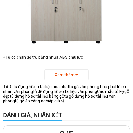
+Tủ có chân đế trụ bằng nhựa ABS chịu lực.
-Kích Thước
tủ gỗ hòa phát
AT1960-3BK: 1200x400x1960mm
Xem thêm
TAG:
tủ đựng hồ sơ tài liệu hòa phát
tủ gỗ văn phòng hòa phát
tủ cá
nhân văn phòng
tủ để đựng hồ sơ tài liệu văn phòng
Các mẫu tủ kệ gỗ
đẹp
tủ đựng hồ sơ tài liệu bằng gỗ
tủ gỗ đựng hồ sơ tài liệu văn
phòng
tủ gỗ ép công nghiệp giá rẻ
ĐÁNH GIÁ, NHẬN XÉT