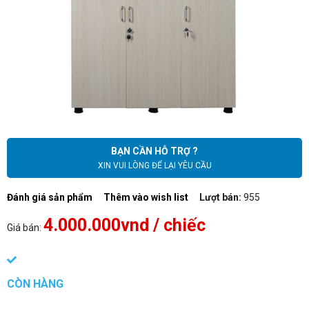
BẠN CẦN HỖ TRỢ ?
XIN VUI LÒNG ĐỂ LẠI YÊU CẦU
Đánh giá sản phẩm
Thêm vào wish list
Lượt bán:
955
4.000.000vnd
/ chiếc
Giá bán:
CÒN HÀNG