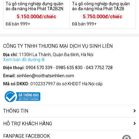
Tủ gỗ công nghiệp đựng quần
Tủ gỗ công nghiệp đựng quần
áo đa năng Hòa Phát TA2B2N
áo đa năng Hòa Phát TA2B
5.150.000đ/chiếc
5.750.000đ/chiếc
Đã bán 999+
Đã bán 999+
CÔNG TY TNHH THƯƠNG MẠI DỊCH VỤ SINH LIÊN
Địa chỉ:
1130H La Thành, Quận Ba Đình, Hà Nội
Xem bản đồ đường đi
Điện thoại:
0904 570 339
-
0985 635 830
-
043 7752 728
Email:
sinhlien@noithatsinhlien.com
Mã số DKKD:
0102337997 do sở KHDDT Hà Nội cấp
THÔNG TIN
HỖ TRỢ KHÁCH HÀNG
FANPAGE FACEBOOK