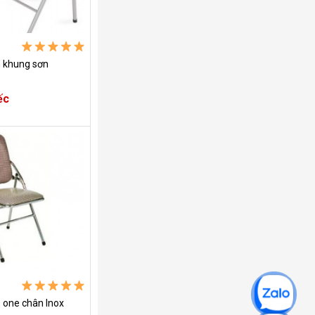
n khung sơn
ếc
 one chân Inox