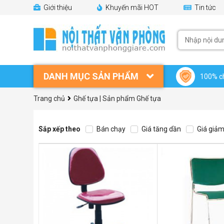
Giới thiệu
Khuyến mãi HOT
Tin tức
DANH MỤC SẢN PHẨM
100% c
Trang chủ
Ghế tựa | Sản phẩm Ghế tựa
Sắp xếp theo
Bán chạy
Giá tăng dần
Giá giảm