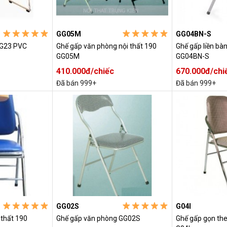
GG05M
GG04BN-S
 G23 PVC
Ghế gấp văn phòng nội thất 190
Ghế gấp liền bà
GG05M
GG04BN-S
410.000đ/chiếc
670.000đ/chi
Đã bán 999+
Đã bán 999+
GG02S
G04I
 thất 190
Ghế gấp văn phòng GG02S
Ghế gấp gọn the