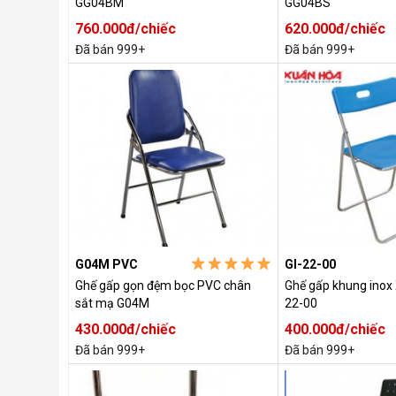
GG04BM
GG04BS
760.000đ/chiếc
620.000đ/chiếc
Đã bán 999+
Đã bán 999+
G04M PVC
GI-22-00
Ghế gấp gọn đệm bọc PVC chân
Ghế gấp khung inox
sắt mạ G04M
22-00
430.000đ/chiếc
400.000đ/chiếc
Đã bán 999+
Đã bán 999+