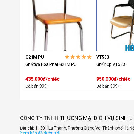
G21M PU
VT533
Ghế tựa Hòa Phát G21M PU
Ghế họp VT533
435.000đ/chiếc
950.000đ/chiếc
Đã bán 999+
Đã bán 999+
CÔNG TY TNHH
THƯƠNG MẠI DỊCH VỤ SINH L
Địa chỉ:
1130H La Thành, Phường Giảng Võ, Thành phố Hà Nộ
Xem bản đồ đường đi