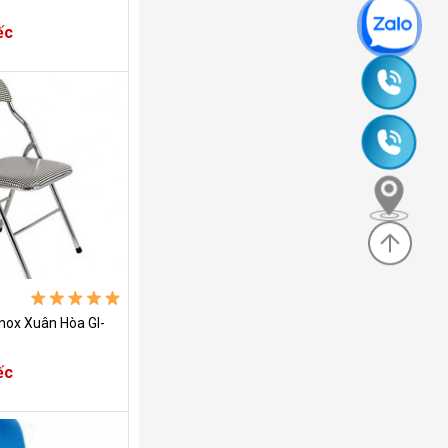
ếc
0965
245
0985
630
635
830
nox Xuân Hòa GI-
ếc