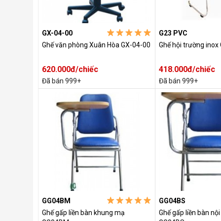
GX-04-00
G23 PVC
Ghế văn phòng Xuân Hòa GX-04-00
Ghế hội trường inox
620.000đ/chiếc
418.000đ/chiếc
Đã bán 999+
Đã bán 999+
GG04BM
GG04BS
Ghế gấp liền bàn khung mạ
Ghế gấp liền bàn nội