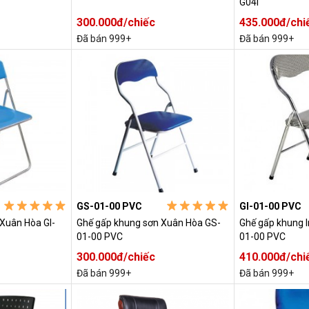
G04I
300.000đ/chiếc
435.000đ/chi
Đã bán 999+
Đã bán 999+
GS-01-00 PVC
GI-01-00 PVC
 Xuân Hòa GI-
Ghế gấp khung sơn Xuân Hòa GS-
Ghế gấp khung I
01-00 PVC
01-00 PVC
300.000đ/chiếc
410.000đ/chi
Đã bán 999+
Đã bán 999+