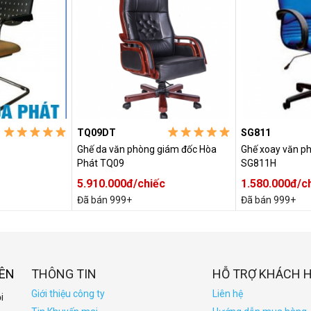
TQ09DT
SG811
Ghế da văn phòng giám đốc Hòa
Ghế xoay văn p
Phát TQ09
SG811H
5.910.000đ/chiếc
1.580.000đ/c
Đã bán 999+
Đã bán 999+
IÊN
THÔNG TIN
HỖ TRỢ KHÁCH 
Giới thiệu công ty
Liên hệ
i