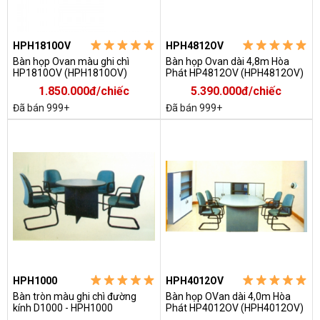
HPH1810OV
HPH4812OV
Bàn họp Ovan màu ghi chì
Bàn họp Ovan dài 4,8m Hòa
HP1810OV (HPH1810OV)
Phát HP4812OV (HPH4812OV)
1.850.000đ/chiếc
5.390.000đ/chiếc
Đã bán 999+
Đã bán 999+
HPH1000
HPH4012OV
Bàn tròn màu ghi chì đường
Bàn họp OVan dài 4,0m Hòa
kính D1000 - HPH1000
Phát HP4012OV (HPH4012OV)