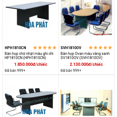
HPH1810CN
SVH1810OV
Bàn họp chữ nhật màu ghi chì
Bàn họp Ovan màu vàng xanh
HP1810CN (HPH1810CN)
SV1810OV (SVH1810OV)
1.850.000đ/chiếc
2.130.000đ/chiếc
Đã bán 999+
Đã bán 999+