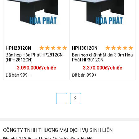
HPH2812CN
HPH3012CN
Bàn họp Hòa Phát HP2812CN
Bàn họp chữ nhật dài 3,0m Hòa
(HPH2812CN)
Phát HP3012CN
3.090.000đ/chiếc
3.370.000đ/chiếc
Đã bán 999+
Đã bán 999+
1
2
CÔNG TY TNHH THƯƠNG MẠI DỊCH VỤ SINH LIÊN
Địa chỉ:
1130H La Thành, Quận Ba Đình, Hà Nội