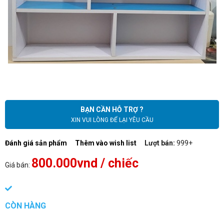
BẠN CẦN HỖ TRỢ ?
XIN VUI LÒNG ĐỂ LẠI YÊU CẦU
Đánh giá sản phẩm
Thêm vào wish list
Lượt bán:
999+
800.000vnd
/ chiếc
Giá bán:
CÒN HÀNG