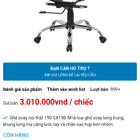
BẠN CẦN HỖ TRỢ ?
XIN VUI LÒNG ĐỂ LẠI YÊU CẦU
Đánh giá sản phẩm
Thêm vào wish list
Lượt bán:
999+
3.010.000vnd
/ chiếc
Giá bán:
Ghế xoay nội thất 190 GX19B-M là loại ghế xoay lưng trung,
khung lưng mạ căng lưới, tay và chân sao hợp kim nhôm
CÒN HÀNG