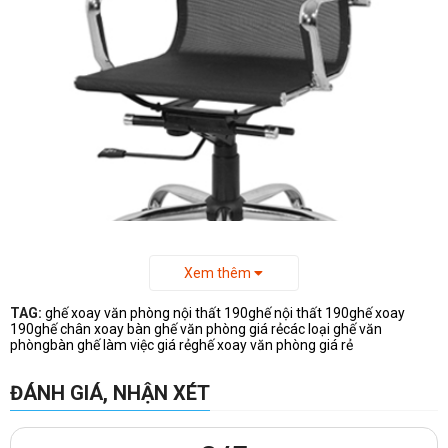
Xem thêm
TAG:
ghế xoay văn phòng nội thất 190
ghế nội thất 190
ghế xoay
190
ghế chân xoay
bàn ghế văn phòng giá rẻ
các loại ghế văn
phòng
bàn ghế làm việc giá rẻ
ghế xoay văn phòng giá rẻ
Kích thước
ghế xoay văn phòng
GX19B-HK: W600xD550xH(960-
1060) mm
ĐÁNH GIÁ, NHẬN XÉT
( Chiều cao và chiều sâu đo theo mặt ngồi và mặt lưng )
=> Khách hàng có thể tham khảo thêm các mẫu
ghế xoay 190
khác
của chúng tôi đang được bày bán tại cửa hàng, xin vui lòng truy cập