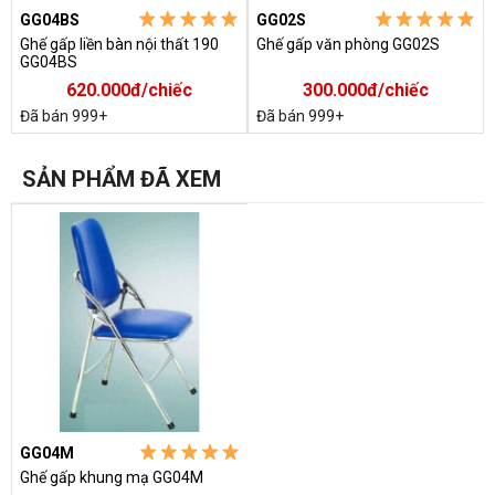
Điện thoại di động: 0904.570.339 hoặc 0985.635.830
GG04BS
GG02S
Ghế gấp liền bàn nội thất 190
Ghế gấp văn phòng GG02S
GG04BS
620.000đ/chiếc
300.000đ/chiếc
Đã bán 999+
Đã bán 999+
SẢN PHẨM ĐÃ XEM
GG04M
Ghế gấp khung mạ GG04M