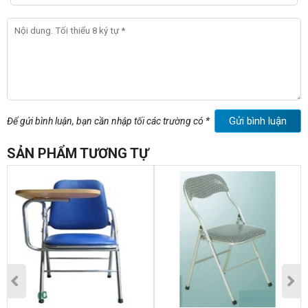
Gửi bình luận
Để gửi bình luận, bạn cần nhập tối các trường có *
SẢN PHẨM TƯƠNG TỰ
Liên hệ:
Mọi chi tiết xin liên hệ tại phòng bán hàng nội thất văn
phòng 190 số 1130B la Thành Hà Nội.Liên hệ:
Điện thoại cố định: (04).62736909; (04)37755731 Fax:
(04).37759274