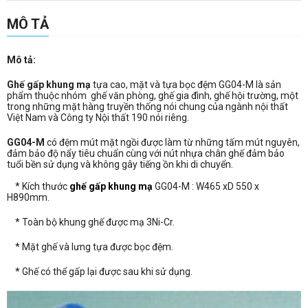
MÔ TẢ
Mô tả:
Ghế gấp khung mạ
tựa cao, mặt và tựa bọc đệm GG04-M là sản
phẩm thuộc nhóm
ghế văn phòng
, ghế gia đình,
ghế hội trường
, một
trong những mặt hàng truyền thống nói chung của ngành nội thất
Việt Nam và Công ty
Nội thất 190
nói riêng.
GG04-M
có đệm mút mặt ngồi được làm từ những tấm mút nguyên,
đảm bảo độ nẩy tiêu chuẩn cùng với nút nhựa chân ghế đảm bảo
tuổi bền sử dụng và không gây tiếng ồn khi di chuyển.
* Kích thước
ghế gấp khung mạ
GG04-M : W465 xD 550 x
H890mm.
* Toàn bộ khung ghế được mạ 3Ni-Cr.
* Mặt ghế và lưng tựa được bọc đệm.
* Ghế có thể gấp lại được sau khi sử dụng.