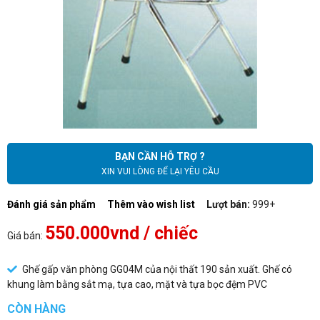
BẠN CẦN HỖ TRỢ ?
XIN VUI LÒNG ĐỂ LẠI YÊU CẦU
Đánh giá sản phẩm
Thêm vào wish list
Lượt bán:
999+
550.000vnd
/ chiếc
Giá bán:
Ghế gấp văn phòng GG04M của nội thất 190 sản xuất. Ghế có
khung làm bằng sắt mạ, tựa cao, mặt và tựa bọc đệm PVC
CÒN HÀNG