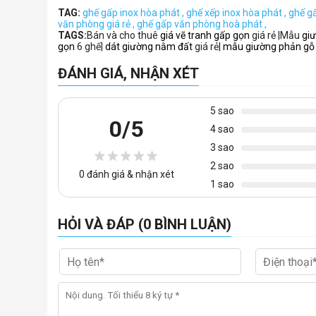
TAG:
ghế gấp inox hòa phát ,
ghế xếp inox hòa phát ,
ghế gấ
văn phòng giá rẻ ,
ghế gấp văn phòng hoà phát ,
TAGS:
Bán và cho thuê
giá vẽ tranh gấp gọn
giá rẻ |Mẫu
gi
gọn
6 ghế|
dát giường nằm đất
giá rẻ|
mẫu giường phản gỗ
ĐÁNH GIÁ, NHẬN XÉT
5 sao
0
/5
4 sao
3 sao
2 sao
0
đánh giá & nhận xét
1 sao
HỎI VÀ ĐÁP (0 BÌNH LUẬN)