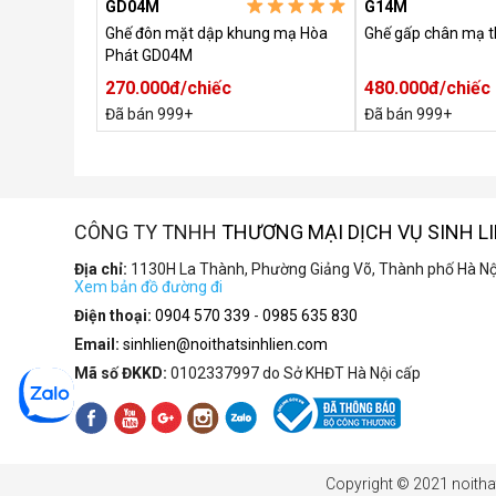
GD04M
G14M
 PVC chân
Ghế đôn mặt dập khung mạ Hòa
Ghế gấp chân mạ 
Phát GD04M
270.000đ/chiếc
480.000đ/chiếc
Đã bán 999+
Đã bán 999+
CÔNG TY TNHH
THƯƠNG MẠI DỊCH VỤ SINH L
Địa chỉ:
1130H La Thành, Phường Giảng Võ, Thành phố Hà Nộ
Xem bản đồ đường đi
Điện thoại:
0904 570 339
-
0985 635 830
Email:
sinhlien@noithatsinhlien.com
Mã số ĐKKD:
0102337997 do Sở KHĐT Hà Nội cấp
Copyright © 2021 noithat