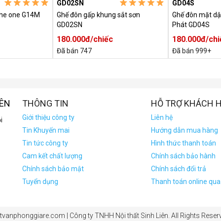
GD02SN
GD04S
the one G14M
Ghế đôn gấp khung sắt sơn
Ghế đôn mặt dậ
GD02SN
Phát GD04S
180.000đ/chiếc
180.000đ/chi
Đã bán 747
Đã bán 999+
IÊN
THÔNG TIN
HỖ TRỢ KHÁCH 
Giới thiệu công ty
Liên hệ
i
Tin Khuyến mai
Hướng dẫn mua hàng
Tin tức công ty
Hình thức thanh toán
Cam kết chất lượng
Chính sách bảo hành
Chính sách bảo mật
Chính sách đổi trả
Tuyển dụng
Thanh toán online qu
vanphonggiare.com | Công ty TNHH Nội thất Sinh Liên. All Rights Reserv