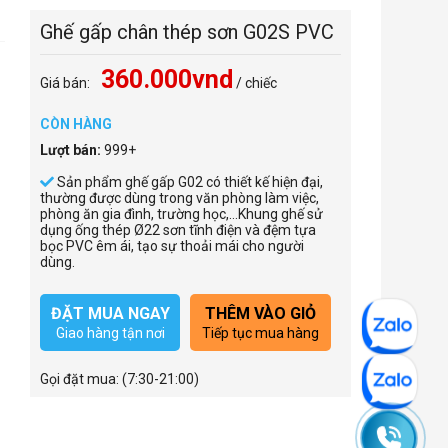
Ghế gấp chân thép sơn G02S PVC
360.000vnd
Giá bán:
/ chiếc
CÒN HÀNG
Lượt bán:
999+
Sản phẩm ghế gấp G02 có thiết kế hiện đại,
thường được dùng trong văn phòng làm việc,
phòng ăn gia đình, trường học,…Khung ghế sử
dụng ống thép Ø22 sơn tĩnh điện và đệm tựa
bọc PVC êm ái, tạo sự thoải mái cho người
dùng.
ĐẶT MUA NGAY
THÊM VÀO GIỎ
Giao hàng tận nơi
Tiếp tục mua hàng
Gọi đặt mua:
(7:30-21:00)
0965