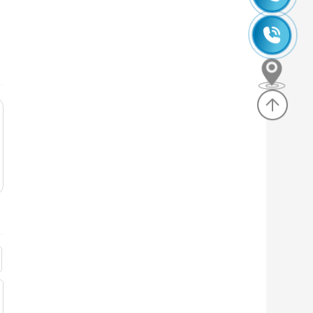
245
0985
630
635
830