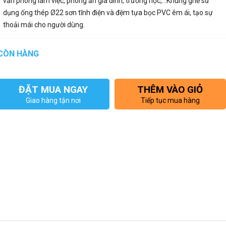
văn phòng làm việc, phòng ăn gia đình, trường học,…Khung ghế sử
dụng ống thép Ø22 sơn tĩnh điện và đệm tựa bọc PVC êm ái, tạo sự
thoải mái cho người dùng.
CÒN HÀNG
ĐẶT MUA NGAY
THÊM VÀO GIỎ
Giao hàng tận nơi
Tiếp tục mua hàng