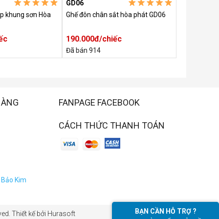
GD06
G02I
p khung sơn Hòa
Ghế đôn chân sắt hòa phát GD06
Ghế gấp châ
ếc
190.000đ/chiếc
465.000đ/
Đã bán 914
Đã bán 999+
HÀNG
FANPAGE FACEBOOK
CÁCH THỨC THANH TOÁN
a Bảo Kim
BẠN CẦN HỖ TRỢ ?
ed. Thiết kế bởi Hurasoft