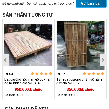
Gửi bình luận
Để gửi bình luận, bạn cần nhập tối các trường có *
SẢN PHẨM TƯƠNG TỰ
DG04
DG02
Dát giường hộp nan gỗ có chân
Tấm dát giường phản gỗ nằm
gỗ tự nhiên giá rẻ DG04
đất giá rẻ DG02
950.000đ/chiếc
350.000đ/chiếc
Đã bán 999+
Đã bán 999+
SẢN PHẨM ĐÃ XEM