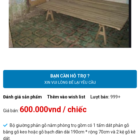
BẠN CẦN HỖ TRỢ ?
XIN VUI LÒNG ĐỂ LẠI YÊU CẦU
Đánh giá sản phẩm
Thêm vào wish list
Lượt bán:
999+
600.000vnd
/ chiếc
Giá bán:
Bộ giường phản gỗ nằm phòng trọ gồm có 1 tấm dát phản gỗ
bằng gỗ keo hoặc gỗ bạch đàn dài 190cm * rộng 70cm và 2 kệ gỗ kê
dát.