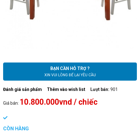
BẠN CẦN HỖ TRỢ ?
XIN VUI LÒNG ĐỂ LẠI YÊU CẦU
Đánh giá sản phẩm
Thêm vào wish list
Lượt bán:
901
10.800.000vnd
/ chiếc
Giá bán:
CÒN HÀNG