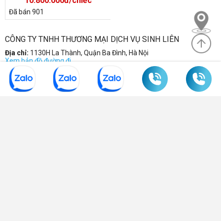
10.800.000đ/chiếc
Đã bán 901
CÔNG TY TNHH THƯƠNG MẠI DỊCH VỤ SINH LIÊN
Địa chỉ:
1130H La Thành, Quận Ba Đình, Hà Nội
Xem bản đồ đường đi
Điện thoại:
0904 570 339
-
0985 635 830
-
043 7752 728
Email:
sinhlien@noithatsinhlien.com
Mã số DKKD:
0102337997 do sở KHDDT Hà Nội cấp
THÔNG TIN
HỖ TRỢ KHÁCH HÀNG
FANPAGE FACEBOOK
CÁCH THỨC THANH TOÁN