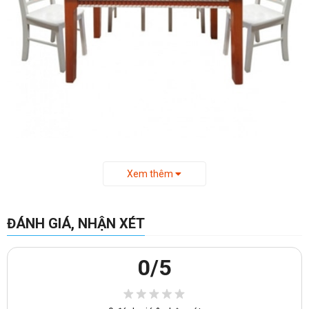
-Kích thước
bàn ghế ăn hiện đại
HGB68B + 4HGG68 :
Xem thêm
+Kích thước bàn ăn HGB68B: W1300 x D800 x H760 (mm).
+Kích thước ghế ăn HGG68: W430 x D537 x H954
ĐÁNH GIÁ, NHẬN XÉT
==>> Khách hàng có thể tham khảo thêm các mẫu bộ bàn ăn khác
mà chúng tôi đang cung cấp, xin vui lòng truy cập vào đây để xem
0
/5
thêm:
https://noithatvanphonggiare.com/ban-an-go-tu-
nhien/c30.html