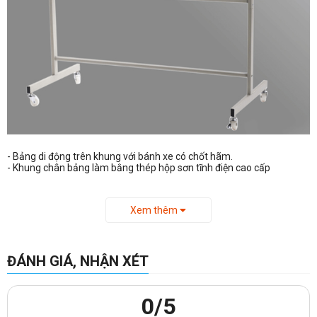
- Bảng di động trên khung với bánh xe có chốt hãm.
- Khung chân bảng làm bằng thép hộp sơn tĩnh điện cao cấp
- Chân bảng có thể tháo lắp dễ dàng, thuận tiện cho việc vận chuyển.
- Các góc bảng, chân bảng có đầu bịt bằng nhựa, tránh sắc nhọn, tạo
tính thẩm mỹ
Xem thêm
- Đặc tính mặt bảng:
+ Độ bền cao, không gây dị ứng.
ĐÁNH GIÁ, NHẬN XÉT
+ Ghim không để lại vết.
0
/5
+ Bề mặt được bọc bằng lớpvải thô có nhiều màu sắc phong phú