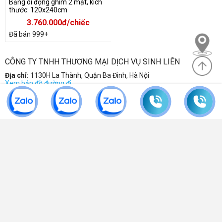
Bảng di động ghim 2 mặt, kích
thước: 120x240cm
3.760.000đ/chiếc
Đã bán 999+
CÔNG TY TNHH THƯƠNG MẠI DỊCH VỤ SINH LIÊN
Địa chỉ:
1130H La Thành, Quận Ba Đình, Hà Nội
Xem bản đồ đường đi
Điện thoại:
0904 570 339
-
0985 635 830
-
043 7752 728
Email:
sinhlien@noithatsinhlien.com
Mã số DKKD:
0102337997 do sở KHDDT Hà Nội cấp
THÔNG TIN
HỖ TRỢ KHÁCH HÀNG
FANPAGE FACEBOOK