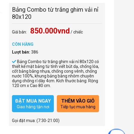
Bảng Combo từ trắng ghim vải nỉ
80x120
850.000vnd
Giá bán:
/ chiếc
CÒN HÀNG
Lượt bán:
386
Bảng Combo từ trắng ghim vải nỉ 80x120 có
thiết kế mặt bảng từ tính viết bút dạ, chống lóa,
cốt bảng bằng nhựa, chống cong vênh, chống
nước 100%, khung bảng bằng nhôm chuyên
dụng chống rỉ dày 4cm. Kích thước bảng: Rộng
120 cm x Cao 80 cm.
ĐẶT MUA NGAY
THÊM VÀO GIỎ
Giao hàng tận nơi
Tiếp tục mua hàng
Gọi đặt mua:
(7:30-21:00)