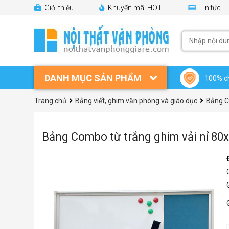
Giới thiệu
Khuyến mãi HOT
Tin tức
DANH MỤC SẢN PHẨM
100% c
Trang chủ
Bảng viết, ghim văn phòng và giáo dục
Bảng C
Bảng Combo từ trắng ghim vải nỉ 80