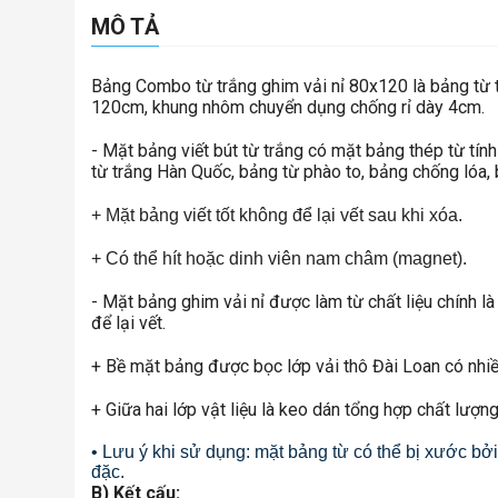
MÔ TẢ
Bảng Combo từ trắng ghim vải nỉ 80x120 là bảng từ t
120cm, khung nhôm chuyển dụng chống rỉ dày 4cm.
- Mặt bảng viết bút từ trắng có mặt bảng thép từ tí
từ trắng Hàn Quốc, bảng từ phào to, bảng chống lóa, b
+ Mặt bảng viết tốt không để lại vết sau khi xóa.
+ Có thể hít hoặc dinh viên nam châm (magnet).
- Mặt bảng ghim vải nỉ được làm từ chất liệu chính l
để lại vết.
+ Bề mặt bảng được bọc lớp vải thô Đài Loan có nhi
+ Giữa hai lớp vật liệu là keo dán tổng hợp chất lượn
• Lưu ý khi sử dụng: mặt bảng từ có thể bị xước bở
đặc.
B) Kết cấu: