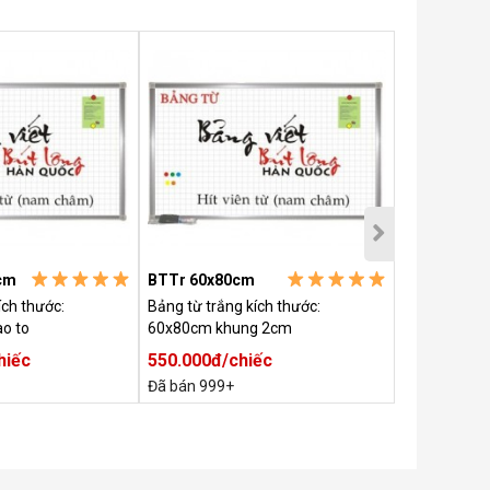
cm
BTTr 60x80cm
BTTr 150x
ích thước:
Bảng từ trắng kích thước:
Bảng từ trắn
o to
60x80cm khung 2cm
150x120cm 
hiếc
550.000đ/chiếc
1.150.000
Đã bán 999+
Đã bán 999+