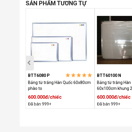
SẢN PHẨM TƯƠNG TỰ
BTT6080 P
BTT60100 N
ước:
Bảng từ trắng Hàn Quốc 60x80cm
Bảng từ trắng Hàn
phào to
60x100cm khung 
600.000đ/chiếc
600.000đ/chiếc
Đã bán 999+
Đã bán 999+