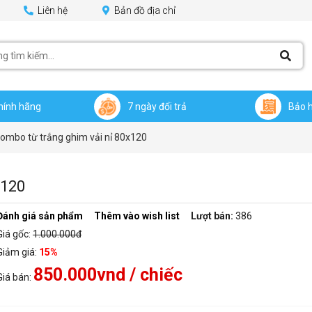
Liên hệ
Bản đồ địa chỉ
hính hãng
7 ngày đổi trả
Bảo 
ombo từ trắng ghim vải nỉ 80x120
x120
Đánh giá sản phẩm
Thêm vào wish list
Lượt bán:
386
Giá gốc:
1.000.000đ
Giảm giá:
15%
850.000vnd
/ chiếc
Giá bán: