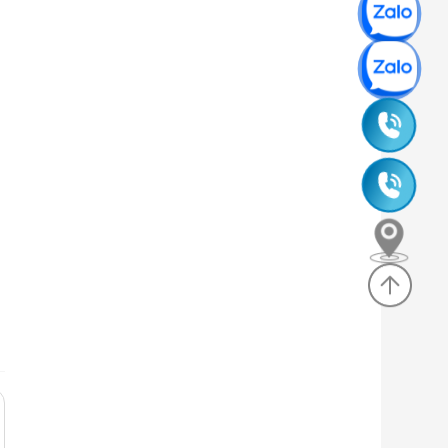
0965
245
0985
630
635
830