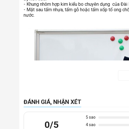
- Khung nhôm hợp kim kiểu bo chuyên dụng của Đài L
- Mặt sau tấm nhựa, tấm gỗ hoặc tấm xốp tổ ong chố
nước.
ĐÁNH GIÁ, NHẬN XÉT
5 sao
0
/5
4 sao