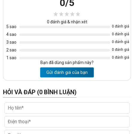
0
/5
+Sâu:1200 mm
+Cao:750 mm
0
đánh giá & nhận xét
5 sao
0 đánh giá
Khách hàng sẽ có thêm nhiều lựa chon về mẫu
bàn làm việc Nội thất
4 sao
0 đánh giá
190
khi truy cập vào link:
https://noithatvanphonggiare.com/ban-
lam-viec-noi-that-190/c180.html
3 sao
0 đánh giá
2 sao
0 đánh giá
1 sao
0 đánh giá
Bạn đã dùng sản phẩm này?
Gửi đánh giá của bạn
HỎI VÀ ĐÁP (0 BÌNH LUẬN)