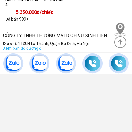
4
5.350.000đ/chiếc
Đã bán 999+
CÔNG TY TNHH THƯƠNG MẠI DỊCH VỤ SINH LIÊN
Địa chỉ:
1130H La Thành, Quận Ba Đình, Hà Nội
Xem bản đồ đường đi
Điện thoại:
0904 570 339
-
0985 635 830
-
043 7752 728
Email:
sinhlien@noithatsinhlien.com
Mã số DKKD:
0102337997 do sở KHDDT Hà Nội cấp
THÔNG TIN
HỖ TRỢ KHÁCH HÀNG
FANPAGE FACEBOOK