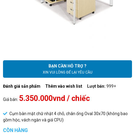
BẠN CẦN HỖ TRỢ ?
XIN VUI LÒNG ĐỂ LẠI YÊU CẦU
Đánh giá sản phẩm
Thêm vào wish list
Lượt bán:
999+
5.350.000vnd
/ chiếc
Giá bán:
Cụm bàn mặt chữ nhật 4 chỗ, chân ống Oval 30x70 (không bao
gồm hộc, vách ngăn và giá CPU)
CÒN HÀNG