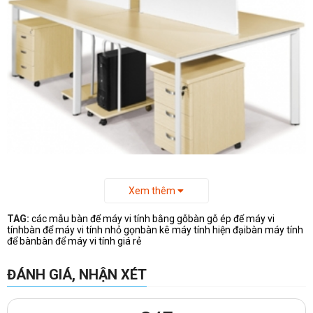
Xem thêm
TAG:
các mẫu bàn để máy vi tính bằng gỗ
bàn gỗ ép để máy vi
tính
bàn để máy vi tính nhỏ gọn
bàn kê máy tính hiện đại
bàn máy tính
để bàn
bàn để máy vi tính giá rẻ
ĐÁNH GIÁ, NHẬN XÉT
-Kích thước
bàn làm việc
BCO14-4
:
+Rộng:2800 mm