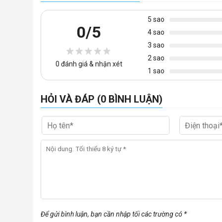
Nhà sản xuất: Hòa Phát
5 sao
0
/5
Tình trạng: Còn hàng
4 sao
=> Khách hàng có thể tham khảo thêm các mẫu bàn làm việ
3 sao
sau:
https://noithatvanphonggiare.com/ban-lam-viec-nha
2 sao
0
đánh giá & nhận xét
1 sao
HỎI VÀ ĐÁP (0 BÌNH LUẬN)
Để gửi bình luận, bạn cần nhập tối các trường có *