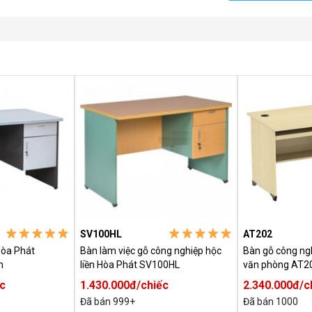
SV100HL
AT202
Hòa Phát
Bàn làm việc gỗ công nghiệp hộc
Bàn gỗ công ng
m
liền Hòa Phát SV100HL
văn phòng AT2
ếc
1.430.000đ/chiếc
2.340.000đ/c
Đã bán 999+
Đã bán 1000