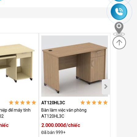
245
0985
630
635
830
AT120HL3C
AT120HL
hiệp để máy tính
Bàn làm việc văn phòng
Bàn làm việ
02
AT120HL3C
Hoà Phát
hiếc
2.000.000đ/chiếc
1.730.000
Đã bán 999+
Đã bán 999+