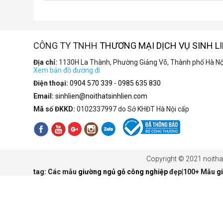
CÔNG TY TNHH
THƯƠNG MẠI DỊCH VỤ SINH L
Địa chỉ:
1130H La Thành, Phường Giảng Võ, Thành phố Hà Nộ
Xem bản đồ đường đi
Điện thoại:
0904 570 339
-
0985 635 830
Email:
sinhlien@noithatsinhlien.com
Mã số ĐKKD:
0102337997 do Sở KHĐT Hà Nội cấp
Copyright © 2021 noithat
tag: Các mẫu
giường ngủ gỗ công nghiệp
đẹp|100+ Mẫu
g