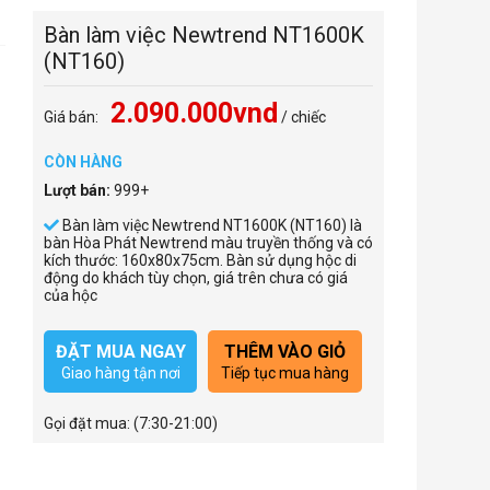
Bàn làm việc Newtrend NT1600K
(NT160)
2.090.000vnd
Giá bán:
/ chiếc
CÒN HÀNG
Lượt bán:
999+
Bàn làm việc Newtrend NT1600K (NT160) là
bàn Hòa Phát Newtrend màu truyền thống và có
kích thước: 160x80x75cm. Bàn sử dụng hộc di
động do khách tùy chọn, giá trên chưa có giá
của hộc
ĐẶT MUA NGAY
THÊM VÀO GIỎ
Giao hàng tận nơi
Tiếp tục mua hàng
Gọi đặt mua:
(7:30-21:00)