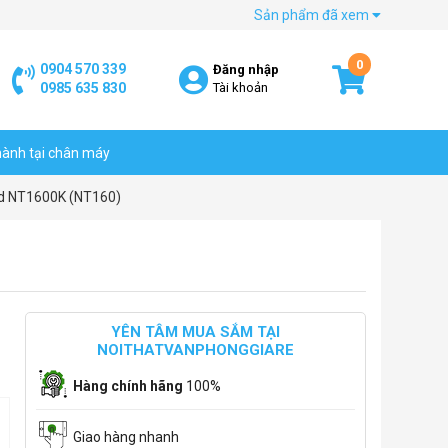
Sản phẩm đã xem
0
0904 570 339
Đăng nhập
0985 635 830
Tài khoản
hành tại chân máy
nd NT1600K (NT160)
YÊN TÂM MUA SẮM TẠI
NOITHATVANPHONGGIARE
Hàng chính hãng
100%
Giao hàng nhanh