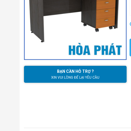
BẠN CẦN HỖ TRỢ ?
XIN VUI LÒNG ĐỂ LẠI YÊU CẦU