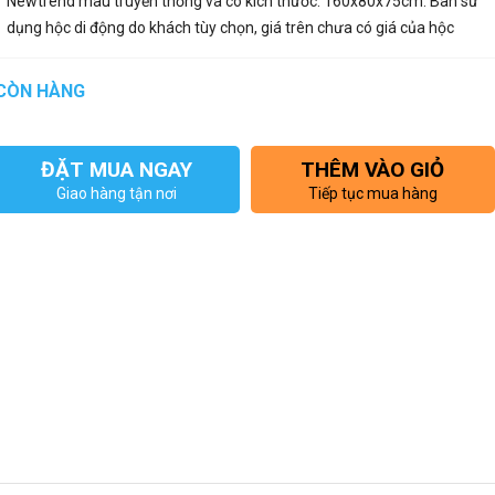
Newtrend màu truyền thống và có kích thước: 160x80x75cm. Bàn sử
dụng hộc di động do khách tùy chọn, giá trên chưa có giá của hộc
CÒN HÀNG
ĐẶT MUA NGAY
THÊM VÀO GIỎ
Giao hàng tận nơi
Tiếp tục mua hàng