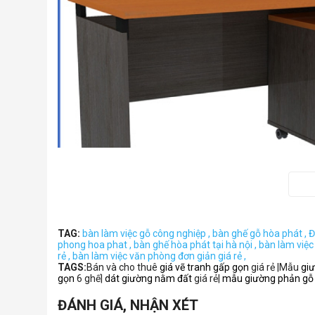
TAG:
bàn làm việc gỗ công nghiệp ,
bàn ghế gỗ hòa phát ,
Đ
phong hoa phat ,
bàn ghế hòa phát tại hà nội ,
bàn làm việc
rẻ ,
bàn làm việc văn phòng đơn giản giá rẻ ,
TAGS:
Bán và cho thuê
giá vẽ tranh gấp gọn
giá rẻ |Mẫu
gi
Màu sắc: Ghi, vàng (màu gỗ Newtrend truyền thống)
gọn
6 ghế|
dát giường nằm đất
giá rẻ|
mẫu giường phản gỗ
ĐÁNH GIÁ, NHẬN XÉT
Kích thước: 1600x800x750mm