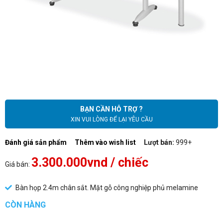
BẠN CẦN HỖ TRỢ ?
XIN VUI LÒNG ĐỂ LẠI YÊU CẦU
Đánh giá sản phẩm
Thêm vào wish list
Lượt bán:
999+
3.300.000vnd
/ chiếc
Giá bán:
Bàn họp 2.4m chân sắt. Mặt gỗ công nghiệp phủ melamine
CÒN HÀNG