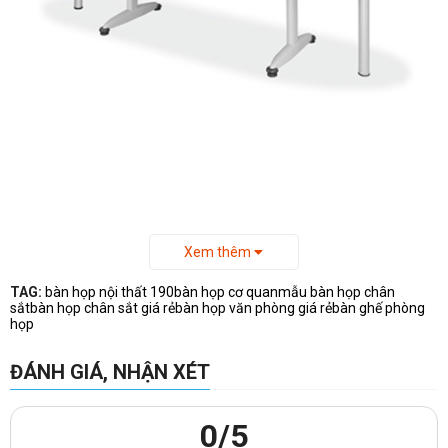
-Kích thước
bàn họp
BH24-CS:
Xem thêm
+Rộng:2400 mm
TAG:
bàn họp nội thất 190
bàn họp cơ quan
mẫu bàn họp chân
+Sâu:1200 mm
sắt
bàn họp chân sắt giá rẻ
bàn họp văn phòng giá rẻ
bàn ghế phòng
họp
+Cao:750 mm
ĐÁNH GIÁ, NHẬN XÉT
Khách hàng có thể xem thêm một số mẫu
bàn làm việc Nội thất
190
khác khi truy cập vào
link:
https://noithatvanphonggiare.com/ban-hop-noi-that-
0
/5
190/c185.html