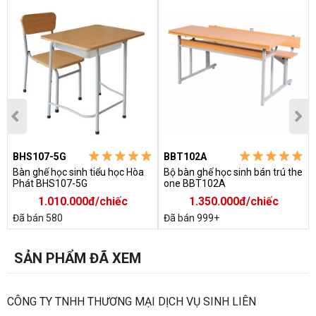
BHS107-5G
BBT102A
Bàn ghế học sinh tiểu học Hòa
Bộ bàn ghế học sinh bán trú the
Phát BHS107-5G
one BBT102A
1.010.000đ/chiếc
1.350.000đ/chiếc
Đã bán 580
Đã bán 999+
SẢN PHẨM ĐÃ XEM
CÔNG TY TNHH THƯƠNG MẠI DỊCH VỤ SINH LIÊN