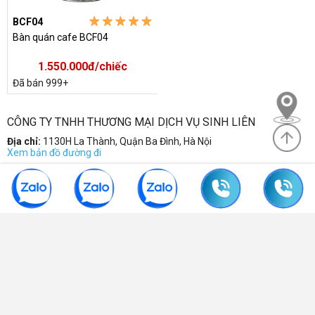
BCF04
Bàn quán cafe BCF04
1.550.000đ/chiếc
Đã bán 999+
CÔNG TY TNHH THƯƠNG MẠI DỊCH VỤ SINH LIÊN
Địa chỉ:
1130H La Thành, Quận Ba Đình, Hà Nội
Xem bản đồ đường đi
Điện thoại:
0904 570 339
-
0985 635 830
-
043 7752 728
Email:
sinhlien@noithatsinhlien.com
Mã số DKKD:
0102337997 do sở KHDDT Hà Nội cấp
THÔNG TIN
HỖ TRỢ KHÁCH HÀNG