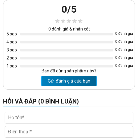
nghiệp phủ melamine dày 18mm.
0
/5
0
đánh giá & nhận xét
5 sao
0 đánh giá
4 sao
0 đánh giá
3 sao
0 đánh giá
-Kích thước: bàn cao từ 675mm đến 935mm, mặt bàn hình
tròn đường kính phi 60cm
2 sao
0 đánh giá
1 sao
0 đánh giá
Để tham khảo thêm một số mẫu
bàn quán cafe
khác mà cửa
Bạn đã dùng sản phẩm này?
hàng chúng tôi đang bày bán thì xin quý khách hàng vui lòng
truy cập vào đường link sau để
Gửi đánh giá của bạn
xem:
https://noithatvanphonggiare.com/ban-ghe-cafe/c8.html
HỎI VÀ ĐÁP (0 BÌNH LUẬN)