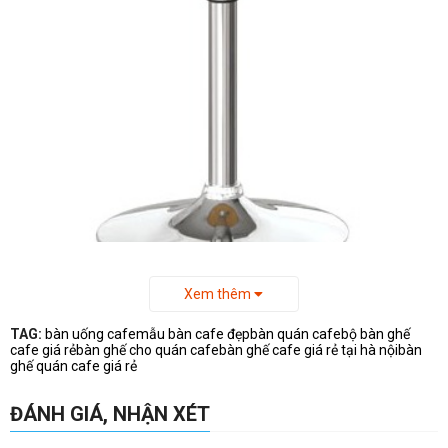
Xem thêm
- Thân trụ bàn tròn cao làm bằng sắt mạ và điều chỉnh được
TAG:
bàn uống cafe
mẫu bàn cafe đẹp
bàn quán cafe
bộ bàn ghế
cafe giá rẻ
bàn ghế cho quán cafe
bàn ghế cafe giá rẻ tại hà nội
bàn
chiều cao.
ghế quán cafe giá rẻ
- Chân và đế bàn cafe BCF04 làm bằng thép mạ inox đường
kính phi 45cm
ĐÁNH GIÁ, NHẬN XÉT
- Mặt bàn hình tròn đường kính 60cm và làm băng gỗ công