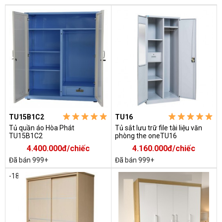
TU15B1C2
TU16
Tủ quần áo Hòa Phát
Tủ sắt lưu trữ file tài liệu văn
TU15B1C2
phòng the oneTU16
4.400.000đ/chiếc
4.160.000đ/chiếc
Đã bán 999+
Đã bán 999+
-18%