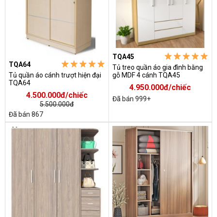
TQA45
TQA64
Tủ treo quần áo gia đình bằng
Tủ quần áo cánh trượt hiện đại
gỗ MDF 4 cánh TQA45
TQA64
4.950.000đ/chiếc
4.500.000đ/chiếc
Đã bán 999+
5.500.000đ
Đã bán 867
-9%