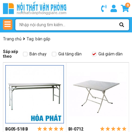
0
Trang chủ
Tag: bàn gấp
Sắp xếp
Bán chạy
Giá tăng dần
Giá giảm dần
theo
BG05-518 B
BI-0712