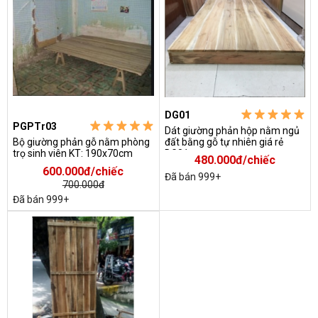
DG01
PGPTr03
Dát giường phản hộp nằm ngủ
Bộ giường phản gỗ nằm phòng
đất bằng gỗ tự nhiên giá rẻ
trọ sinh viên KT: 190x70cm
DG01
480.000đ/chiếc
600.000đ/chiếc
Đã bán 999+
700.000đ
Đã bán 999+