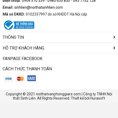
Điện thoại:
0904 570 339
-
0985 635 830
-
043 7752 728
Email:
sinhlien@noithatsinhlien.com
Mã số DKKD:
0102337997 do sở KHDDT Hà Nội cấp
THÔNG TIN
HỖ TRỢ KHÁCH HÀNG
FANPAGE FACEBOOK
CÁCH THỨC THANH TOÁN
Copyright © 2021 noithatvanphonggiare.com | Công ty TNHH Nội
thất Sinh Liên. All Rights Reserved. Thiết kế bởi Hurasoft