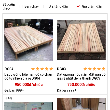
Sắp xếp
Bán chạy
Giá tăng dần
Giá giảm dần
theo
DG04
DG03
Dát giường hộp nan gỗ có chân
Dát giường hộp nằm đất nan gỗ
gỗ tự nhiên giá rẻ DG04
giá rẻ nhất đê la thành DG03
950.000đ/chiếc
750.000đ/chiếc
Đã bán 999+
Đã bán 999+
-14%