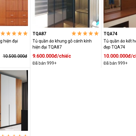
TQA87
TQA74
 hiện đại
Tủ quần áo khung gỗ cánh kính
Tủ quần áo kết h
hiện đại TQA87
đẹp TQA74
9.600.000đ/chiếc
10.000.000đ/c
10.500.000đ
Đã bán 999+
Đã bán 999+