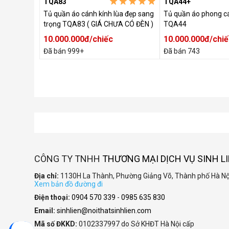
TQA83
TQA44+
Tủ quần áo cánh kính lùa đẹp sang
Tủ quần áo phong c
trọng TQA83 ( GIÁ CHƯA CÓ ĐÈN )
TQA44
10.000.000đ/chiếc
10.000.000đ/chiế
Đã bán 999+
Đã bán 743
CÔNG TY TNHH
THƯƠNG MẠI DỊCH VỤ SINH L
Địa chỉ:
1130H La Thành, Phường Giảng Võ, Thành phố Hà Nộ
Xem bản đồ đường đi
Điện thoại:
0904 570 339
-
0985 635 830
Email:
sinhlien@noithatsinhlien.com
Mã số ĐKKD:
0102337997 do Sở KHĐT Hà Nội cấp