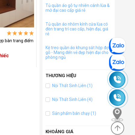
Tủ quần áo gỗ tự nhiên cánh lùa &
mở đại cao cấp giá rẻ
Tủ quần áo nhôm kính cửa lùa có
đèn trang trí cao cấp, hiện đại, giá
rẻ
ợp bàn trang điểm
Kệ treo quần áo khung sắt hộp đợt
gỗ - Mang đến vẻ đẹp hiện đại cho
hiếc
phòng ngủ
THƯƠNG HIỆU
0965
Nội Thất Sinh Liên (1)
245
0985
Nội Thất Sinh Liên (4)
630
635
Sản phẩm bán chạy (1)
830
KHOẢNG GIÁ