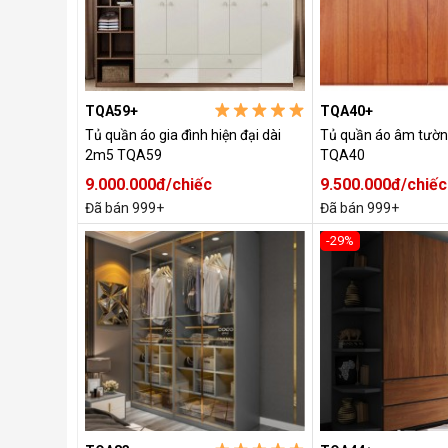
TQA59+
TQA40+
Tủ quần áo gia đình hiện đại dài
Tủ quần áo âm tường
2m5 TQA59
TQA40
9.000.000đ/chiếc
9.500.000đ/chiếc
Đã bán 999+
Đã bán 999+
-29%