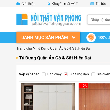
Giới thiệu
Khuyến mãi HOT
Tin tức
DANH MỤC SẢN PHẨM
100% c
Trang chủ
Tủ Đựng Quần Áo Gỗ & Sắt Hiện Đại
Tủ Đựng Quần Áo Gỗ & Sắt Hiện Đại
Sắp xếp theo
Bán chạy
Giá tăng dần
Giá giảm
-10%